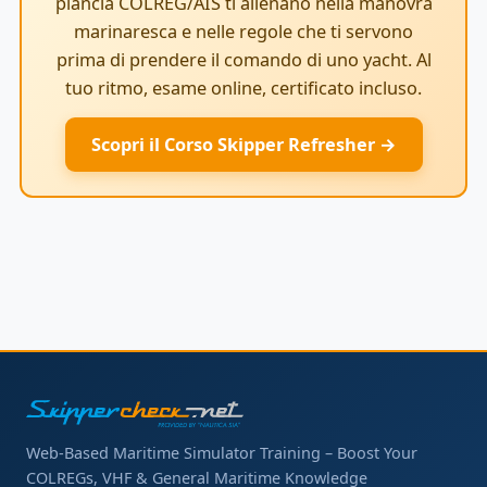
plancia COLREG/AIS ti allenano nella manovra
marinaresca e nelle regole che ti servono
prima di prendere il comando di uno yacht. Al
tuo ritmo, esame online, certificato incluso.
Scopri il Corso Skipper Refresher →
Web-Based Maritime Simulator Training – Boost Your
COLREGs, VHF & General Maritime Knowledge