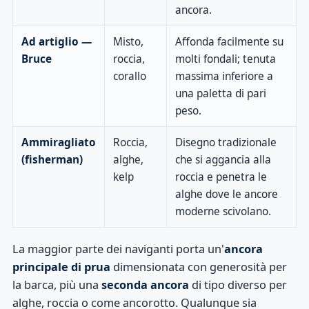
ancora.
Ad artiglio —
Misto,
Affonda facilmente su
Bruce
roccia,
molti fondali; tenuta
corallo
massima inferiore a
una paletta di pari
peso.
Ammiragliato
Roccia,
Disegno tradizionale
(fisherman)
alghe,
che si aggancia alla
kelp
roccia e penetra le
alghe dove le ancore
moderne scivolano.
La maggior parte dei naviganti porta un'
ancora
principale di prua
dimensionata con generosità per
la barca, più una
seconda ancora
di tipo diverso per
alghe, roccia o come ancorotto. Qualunque sia