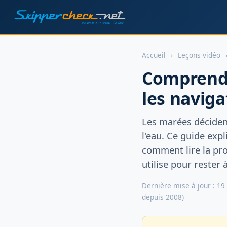
Accueil
›
Leçons vidéo
Comprendr
les naviga
Les marées décident
l'eau. Ce guide exp
comment lire la pro
utilise pour rester à
Dernière mise à jour : 19
depuis 2008)