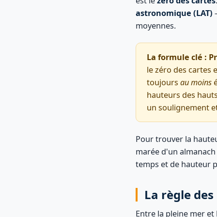
est le
zéro des cartes
astronomique (LAT)
—
moyennes.
La formule clé :
Pr
le zéro des cartes 
toujours
au moins
é
hauteurs des hauts
un soulignement 
Pour trouver la hauteu
marée d'un almanach n
temps et de hauteur 
La règle de
Entre la pleine mer et