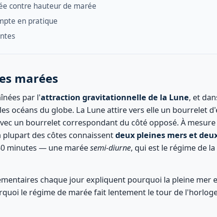
ée contre hauteur de marée
mpte en pratique
entes
des marées
nées par l'
attraction gravitationnelle de la Lune
, et da
 les océans du globe. La Lune attire vers elle un bourrelet d
 avec un bourrelet correspondant du côté opposé. À mesure 
la plupart des côtes connaissent
deux pleines mers et deu
 50 minutes — une marée
semi-diurne
, qui est le régime de l
mentaires chaque jour expliquent pourquoi la pleine mer e
urquoi le régime de marée fait lentement le tour de l'horlog