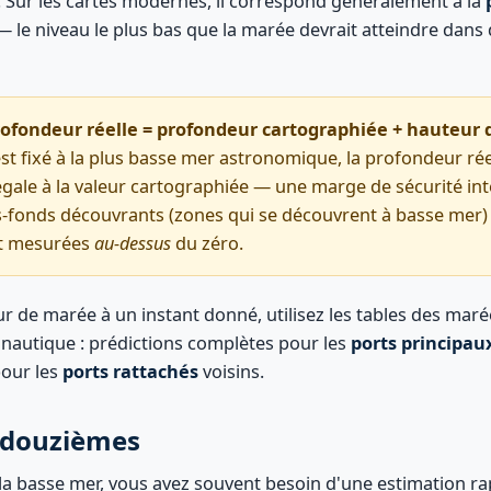
. Sur les cartes modernes, il correspond généralement à la
 le niveau le plus bas que la marée devrait atteindre dans
ofondeur réelle = profondeur cartographiée + hauteur 
est fixé à la plus basse mer astronomique, la profondeur ré
gale à la valeur cartographiée — une marge de sécurité int
-fonds découvrants (zones qui se découvrent à basse mer)
et mesurées
au-dessus
du zéro.
r de marée à un instant donné, utilisez les tables des maré
autique : prédictions complètes pour les
ports principau
pour les
ports rattachés
voisins.
s douzièmes
 la basse mer, vous avez souvent besoin d'une estimation ra