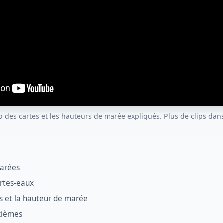
ro des cartes et les hauteurs de marée expliqués. Plus de clips da
marées
rtes-eaux
es et la hauteur de marée
zièmes