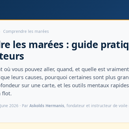
›
Comprendre les marées
e les marées : guide prati
teurs
 où vous pouvez aller, quand, et quelle est vraimen
lique leurs causes, pourquoi certaines sont plus gran
fondeur sur une carte, et les outils mentaux rapides
 flot.
 June 2026 · Par
Askolds Hermanis
, fondateur et instructeur de voile