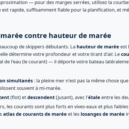
approximation — pour des marges serrées, utilisez la courb
 est rapide, suffisamment fiable pour la planification, et mé
 marée contre hauteur de marée
beaucoup de skippers débutants. La
hauteur de marée
est 
elle détermine votre profondeur et votre tirant d'air. Le
cou
l de l'eau (le courant) — il déporte votre bateau latéraleme
on simultanés
: la pleine mer n'est pas la même chose que l
ablissent souvent à mi-marée.
tent
(flot) et
descendent
(jusant), avec l'
étale
entre les de
, les courants sont plus forts en vives-eaux et plus faible
es
atlas de courants de marée
et les
losanges de marée
i