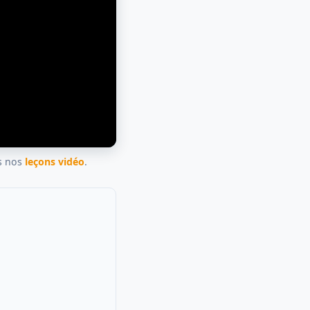
ns nos
leçons vidéo
.