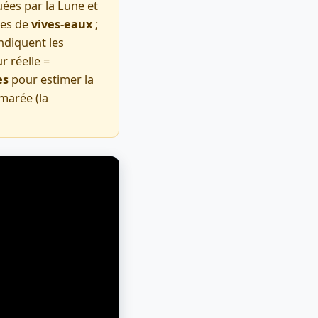
ées par la Lune et
ées de
vives-eaux
;
indiquent les
r réelle =
es
pour estimer la
marée (la