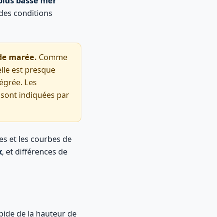
plus basse mer
 des conditions
de marée.
Comme
elle est presque
égrée. Les
 sont indiquées par
es et les courbes de
x
, et différences de
pide de la hauteur de