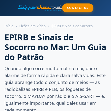
CONTACT US
Início
›
Lições em Vídeo
›
EPIRB e Sinais de Socorro
EPIRB e Sinais de
Socorro no Mar: Um Guia
do Patrão
Quando algo corre muito mal no mar, dar o
alarme de forma rápida e clara salva vidas. Este
guia abrange todo o conjunto de meios — as
radiobalizas EPIRB e PLB, os foguetes de
socorro, o MAYDAY por rádio e o AIS-SART — e,
igualmente importante, qual deles usar em
cada momento.