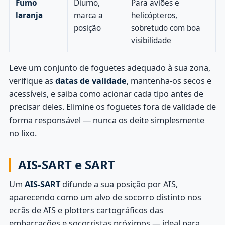
Fumo
Diurno,
Para aviões e
laranja
marca a
helicópteros,
posição
sobretudo com boa
visibilidade
Leve um conjunto de foguetes adequado à sua zona,
verifique as
datas de validade
, mantenha-os secos e
acessíveis, e saiba como acionar cada tipo antes de
precisar deles. Elimine os foguetes fora de validade de
forma responsável — nunca os deite simplesmente
no lixo.
AIS-SART e SART
Um
AIS-SART
difunde a sua posição por AIS,
aparecendo como um alvo de socorro distinto nos
ecrãs de AIS e plotters cartográficos das
embarcações e socorristas próximos — ideal para