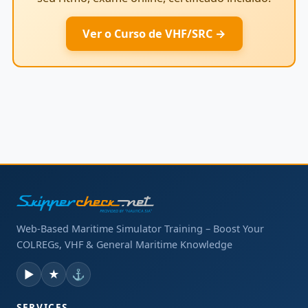
Ver o Curso de VHF/SRC →
Web-Based Maritime Simulator Training – Boost Your
COLREGs, VHF & General Maritime Knowledge
▶
★
⚓
SERVICES