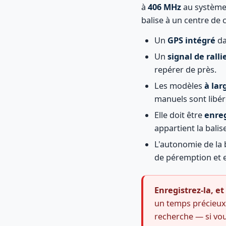
à
406 MHz
au système 
balise à un centre de 
Un
GPS intégré
da
Un
signal de rall
repérer de près.
Les modèles
à la
manuels sont libér
Elle doit être
enre
appartient la balis
L'autonomie de la 
de péremption et e
Enregistrez-la, et
un temps précieux 
recherche — si vo