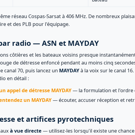
e même réseau Cospas-Sarsat à 406 MHz. De nombreux plais
ire et des PLB pour l'équipage.
 par radio — ASN et MAYDAY
tions côtières et les bateaux voisins presque instantanémen
rouge de détresse enfoncé pendant au moins cinq seconde
e canal 70, puis lancez un
MAYDAY
à la voix sur le canal 16
io en détail :
un appel de détresse MAYDAY
— la formulation et l'ordre 
s entendez un MAYDAY
— écouter, accuser réception et ret
esse et artifices pyrotechniques
gnaux
à vue directe
— utilisez-les lorsqu'il existe une chance 