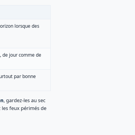
horizon lorsque des
s, de jour comme de
surtout par bonne
on
, gardez-les au sec
z les feux périmés de