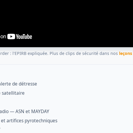
rder : l'EPIRB expliquée. Plus de clips de sécurité dans nos
leçons
alerte de détresse
 satellitaire
 radio — ASN et MAYDAY
et artifices pyrotechniques
T