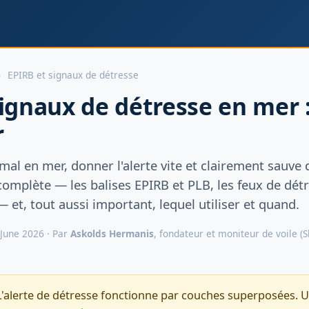
›
EPIRB et signaux de détresse
ignaux de détresse en mer :
r
al en mer, donner l'alerte vite et clairement sauve 
complète — les balises EPIRB et PLB, les feux de dé
— et, tout aussi important, lequel utiliser et quand.
 June 2026 · Par
Askolds Hermanis
, fondateur et moniteur de voile (
'alerte de détresse fonctionne par couches superposées. 