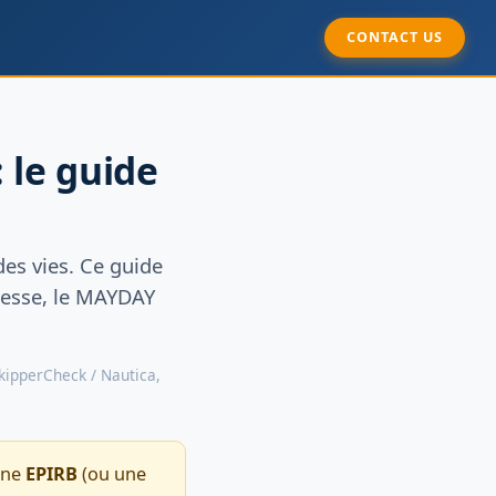
CONTACT US
 le guide
des vies. Ce guide
tresse, le MAYDAY
SkipperCheck / Nautica,
Une
EPIRB
(ou une