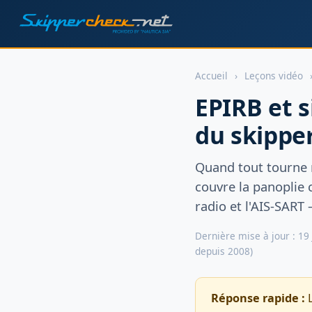
Accueil
›
Leçons vidéo
EPIRB et s
du skippe
Quand tout tourne m
couvre la panoplie 
radio et l'AIS-SART 
Dernière mise à jour : 19
depuis 2008)
Réponse rapide :
L