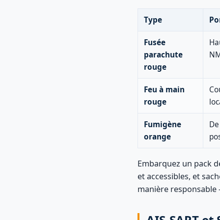
Type
Po
Fusée
Hau
parachute
N
rouge
Feu à main
Co
rouge
loc
Fumigène
De 
orange
pos
Embarquez un pack de 
et accessibles, et sac
manière responsable —
AIS-SART et