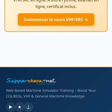
ligne, certificat inclus.
Commencer le cours VHF/SRC →
Web-Based Maritime Simulator Training – Boost Your
COLREGs, VHF & General Maritime Knowledge
▶
★
⚓