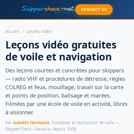
CONTACT US
Accueil
›
Leçons vidéo
Leçons vidéo gratuites
de voile et navigation
Des leçons courtes et concrètes pour skippers
— radio VHF et procédures de détresse, règles
COLREG et feux, mouillage, travail sur la carte
et points de position, balisage et marées.
Filmées par une école de voile en activité, libres
à visionner.
Par
Askolds Hermanis
, fondateur & instructeur de voile —
SkipperCheck / Nautica, depuis 2008