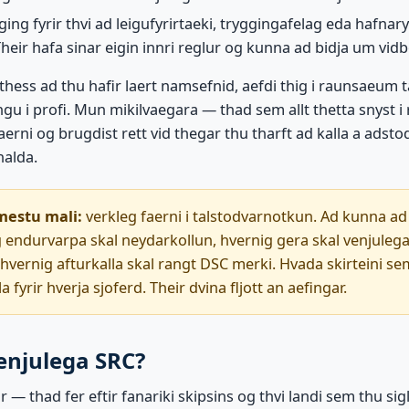
ing fyrir thvi ad leigufyrirtaeki, tryggingafelag eda hafnaryf
heir hafa sinar eigin innri reglur og kunna ad bidja um vidb
thess ad thu hafir laert namsefnid, aefdi thig i raunsaeum
gu i profi. Mun mikilvaegara — thad sem allt thetta snyst i
aerni og brugdist rett vid thegar thu tharft ad kalla a adst
halda.
mestu mali:
verkleg faerni i talstodvarnotkun. Ad kunna a
g endurvarpa skal neydarkollun, hvernig gera skal venjulega 
ernig afturkalla skal rangt DSC merki. Hvada skirteini sem
 fyrir hverja sjoferd. Their dvina fljott an aefingar.
enjulega SRC?
r — thad fer eftir fanariki skipsins og thvi landi sem thu sig