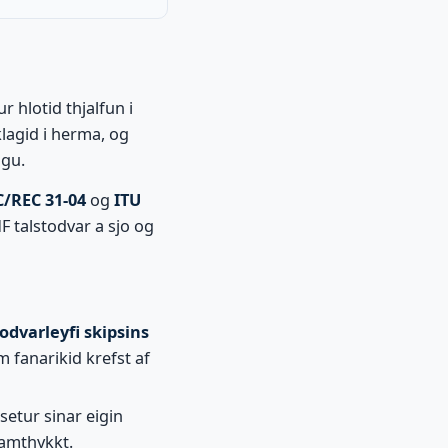
 hlotid thjalfun i
klagid i herma, og
ngu.
/REC 31-04
og
ITU
 talstodvar a sjo og
todvarleyfi skipsins
m fanarikid krefst af
setur sinar eigin
samthykkt.