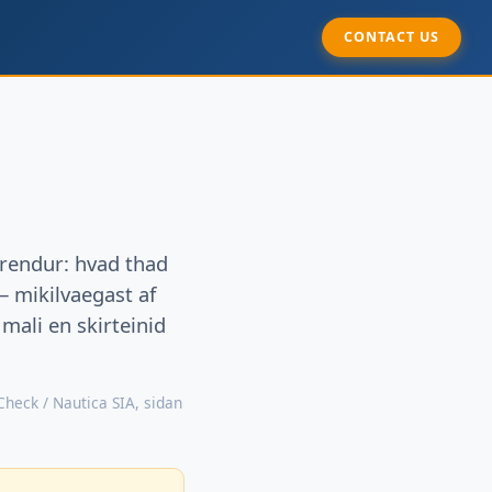
CONTACT US
arendur: hvad thad
— mikilvaegast af
mali en skirteinid
Check / Nautica SIA, sidan