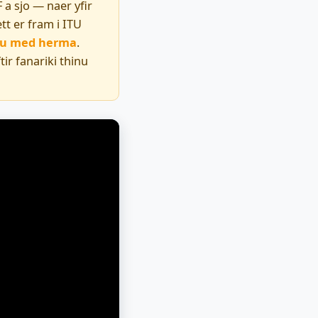
 a sjo — naer yfir
tt er fram i ITU
inu med herma
.
ir fanariki thinu