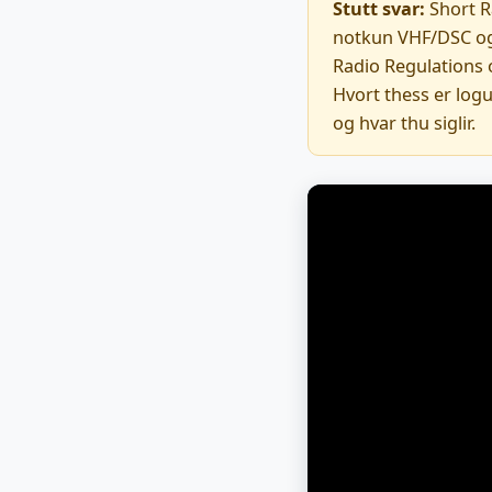
Stutt svar:
Short Ra
notkun VHF/DSC og v
Radio Regulations 
Hvort thess er logu
og hvar thu siglir.