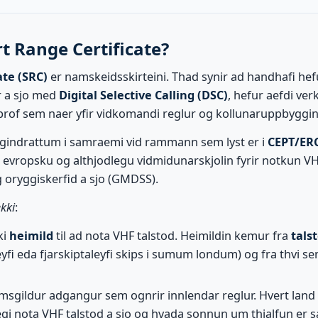
t Range Certificate?
ate (SRC)
er namskeidsskirteini. Thad synir ad handhafi hefur
r a sjo med
Digital Selective Calling (DSC)
, hefur aefdi ver
 prof sem naer yfir vidkomandi reglur og kollunaruppbyggi
 megindrattum i samraemi vid rammann sem lyst er i
CEPT/ERC
evropsku og althjodlegu vidmidunarskjolin fyrir notkun VHF
g oryggiskerfid a sjo (GMDSS).
kki
:
ki
heimild
til ad nota VHF talstod. Heimildin kemur fra
tals
eyfi eda fjarskiptaleyfi skips i sumum londum) og fra thvi se
imsgildur adgangur sem ognrir innlendar reglur. Hvert land 
gi nota VHF talstod a sjo og hvada sonnun um thjalfun er 