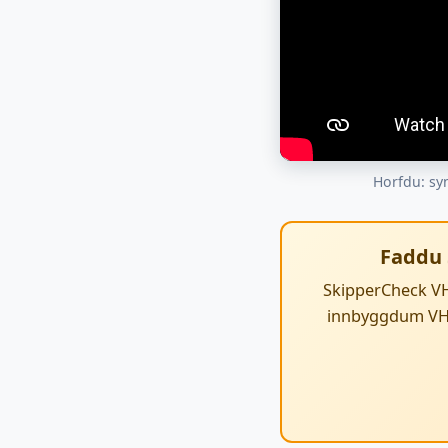
Horfdu: sy
Faddu 
SkipperCheck VH
innbyggdum VHF/