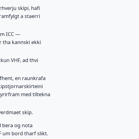
hverju skipi, hafi
ramfylgt a staerri
sem ICC —
r tha kannski ekki
kun VHF, ad thvi
fhent, en raunkrafa
ipstjornarskirteini
fyrirfram med tiltekna
 verdmaet skip.
d bera og nota
F um bord tharf slikt.