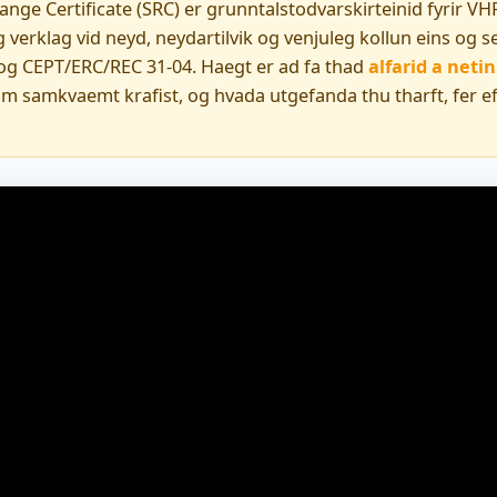
nge Certificate (SRC) er grunntalstodvarskirteinid fyrir VHF
erklag vid neyd, neydartilvik og venjuleg kollun eins og se
og CEPT/ERC/REC 31-04. Haegt er ad fa thad
alfarid a net
m samkvaemt krafist, og hvada utgefanda thu tharft, fer eft