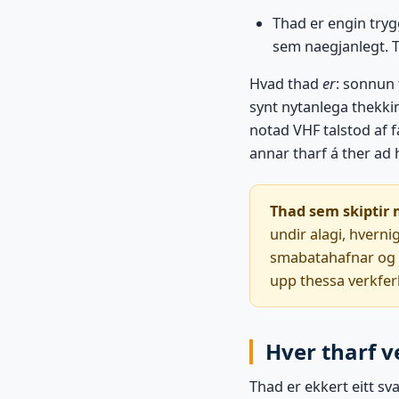
Thad er engin trygg
sem naegjanlegt. T
Hvad thad
er
: sonnun 
synt nytanlega thekkin
notad VHF talstod af f
annar tharf á ther ad 
Thad sem skiptir 
undir alagi, hverni
smabatahafnar og hv
upp thessa verkferla
Hver tharf v
Thad er ekkert eitt sva