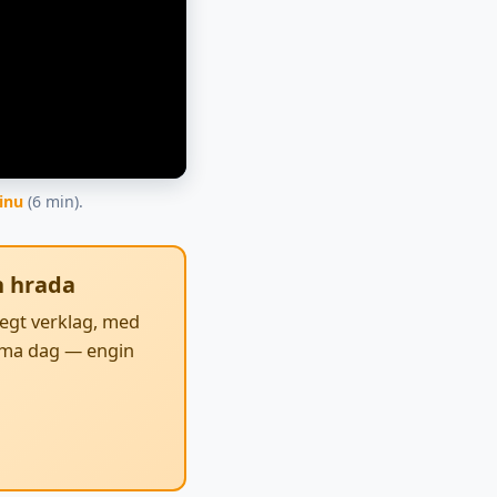
inu
(6 min).
n hrada
egt verklag, med
sama dag — engin