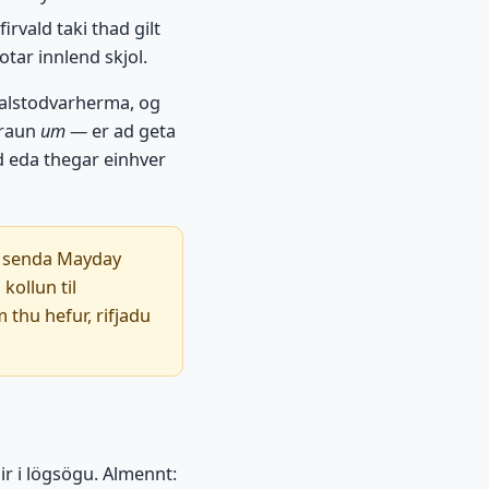
irvald taki thad gilt
otar innlend skjol.
 talstodvarherma, og
 raun
um
— er ad geta
od eda thegar einhver
d senda Mayday
kollun til
 thu hefur, rifjadu
lir i lögsögu. Almennt: