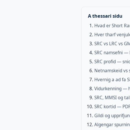
A thessari sidu
Hvad er Short Ra
Hver tharf venju
SRC vs LRC vs 
SRC namsefni — h
SRC profid — sni
Netnamskeid vs 
Hvernig a ad fa 
Vidurkenning — h
SRC, MMSI og tals
SRC kortid — PD
Gildi og upprifjun
Algengar spurnin