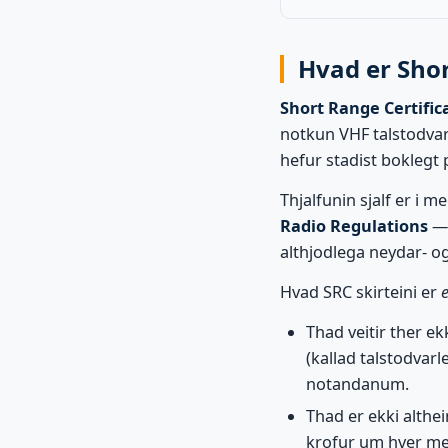
Hvad er Shor
Short Range Certific
notkun VHF talstodva
hefur stadist boklegt
Thjalfunin sjalf er i
Radio Regulations
— 
althjodlega neydar- o
Hvad SRC skirteini er
e
Thad veitir ther ek
(kallad talstodvarl
notandanum.
Thad er ekki althe
krofur um hver me