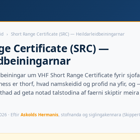
id
›
Short Range Certificate (SRC) — Heildarleidbeiningarnar
e Certificate (SRC) —
idbeiningarnar
dbeiningar um VHF Short Range Certificate fyrir sjof
thess er thorf, hvad namskeidid og profid na yfir, og 
thad ad geta notad talstodina af faerni skiptir meira 
026 · Eftir
Askolds Hermanis
, stofnanda og siglingakennara (Skipper