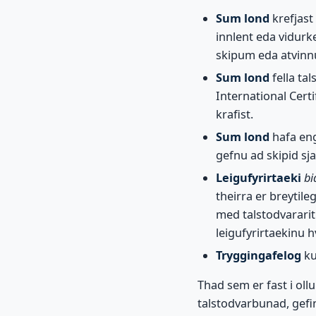
Sum lond
krefjast
innlent eda vidurk
skipum eda atvinnu
Sum lond
fella ta
International Cert
krafist.
Sum lond
hafa eng
gefnu ad skipid sjal
Leigufyrirtaeki
bi
theirra er breytile
med talstodvararitu
leigufyrirtaekinu h
Tryggingafelog
ku
Thad sem er fast i oll
talstodvarbunad, gefin