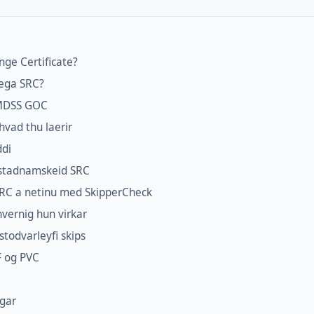
nge Certificate?
lega SRC?
GMDSS GOC
vad thu laerir
ddi
stadnamskeid SRC
SRC a netinu med SkipperCheck
vernig hun virkar
todvarleyfi skips
F og PVC
gar