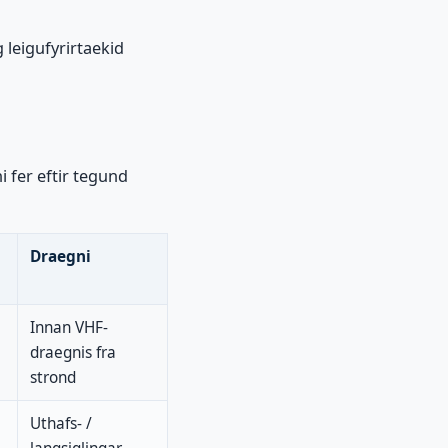
g leigufyrirtaekid
i fer eftir tegund
Draegni
Innan VHF-
draegnis fra
strond
Uthafs- /