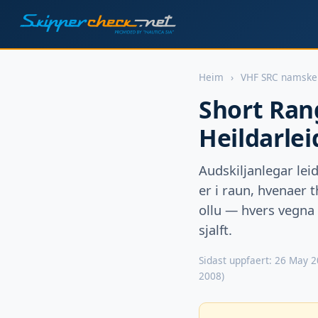
Heim
›
VHF SRC namske
Short Rang
Heildarle
Audskiljanlegar lei
er i raun, hvenaer 
ollu — hvers vegna 
sjalft.
Sidast uppfaert: 26 May 2
2008)