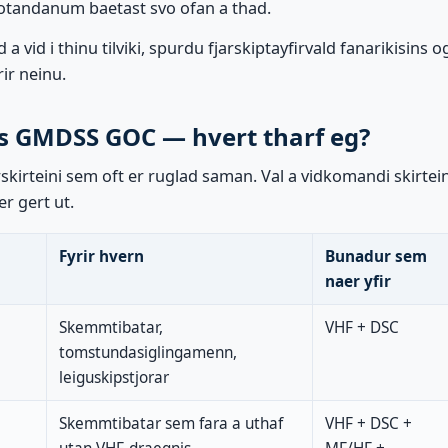
otandanum baetast svo ofan a thad.
 a vid i thinu tilviki, spurdu fjarskiptayfirvald fanarikisins o
rir neinu.
vs GMDSS GOC — hvert tharf eg?
rskirteini sem oft er ruglad saman. Val a vidkomandi skirtein
er gert ut.
Fyrir hvern
Bunadur sem
naer yfir
Skemmtibatar,
VHF + DSC
tomstundasiglingamenn,
leiguskipstjorar
Skemmtibatar sem fara a uthaf
VHF + DSC +