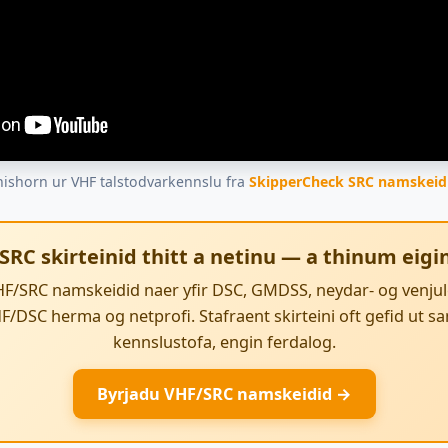
nishorn ur VHF talstodvarkennslu fra
SkipperCheck SRC namskeid
SRC skirteinid thitt a netinu — a thinum eigi
F/SRC namskeidid naer yfir DSC, GMDSS, neydar- og venjul
DSC herma og netprofi. Stafraent skirteini oft gefid ut 
kennslustofa, engin ferdalog.
Byrjadu VHF/SRC namskeidid →