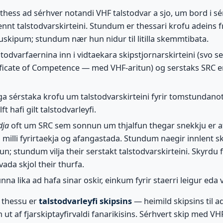
 thess ad sérhver notandi VHF talstodvar a sjo, um bord i sér
ennt talstodvarskirteini. Stundum er thessari krofu adeins f
skipum; stundum nær hun nidur til litilla skemmtibata.
lstodvarfaernina inn i vidtaekara skipstjornarskirteini (svo 
ificate of Competence — med VHF-aritun) og serstaks SRC e
a sérstaka krofu um talstodvarskirteini fyrir tomstundanot
ft hafi gilt talstodvarleyfi.
dja
oft um SRC sem sonnun um thjalfun thegar snekkju er a
g milli fyrirtaekja og afangastada. Stundum naegir innlent sk
n; stundum vilja their serstakt talstodvarskirteini. Skyrdu 
vada skjol their thurfa.
nna lika ad hafa sinar oskir, einkum fyrir staerri leigur eda
u thessu er
talstodvarleyfi skipsins
— heimild skipsins til a
 ut af fjarskiptayfirvaldi fanarikisins. Sérhvert skip med VH