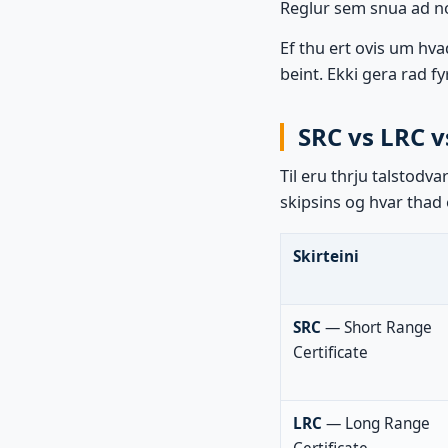
Reglur sem snua ad n
Ef thu ert ovis um hvad
beint. Ekki gera rad fy
SRC vs LRC 
Til eru thrju talstodva
skipsins og hvar thad 
Skirteini
SRC
— Short Range
Certificate
LRC
— Long Range