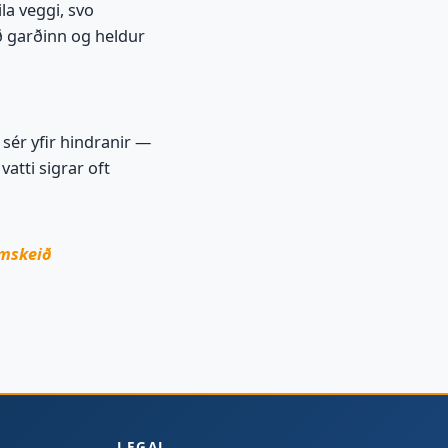
la veggi, svo
ð garðinn og heldur
sér yfir hindranir —
atti sigrar oft
mskeið
LEGAL