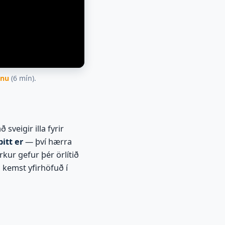
inu
(6 mín).
sveigir illa fyrir
itt er
— því hærra
rkur gefur þér örlítið
 kemst yfirhöfuð í