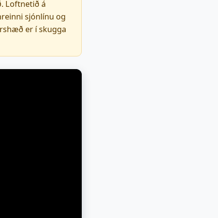
. Loftnetið á
reinni sjónlínu og
arshæð er í skugga