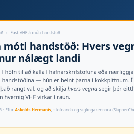
ið
›
Föst VHF á móti handstöð
á móti handstöð: Hvers veg
nur nálægt landi
 höfn til að kalla í hafnarskrifstofuna eða nærliggja
a handstöðina — hún er beint þarna í kokkpittnum. Í
að rangt val, og að skilja
hvers vegna
segir þér eitt
m hvernig VHF virkar í raun.
6 · Eftir
Askolds Hermanis
, stofnanda og siglingakennara (SkipperChe