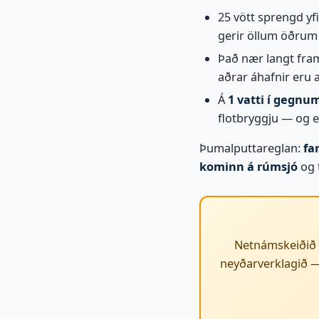
25 vött sprengd yf
gerir öllum öðrum e
Það nær langt fram
aðrar áhafnir eru 
Á
1 vatti í gegnu
flotbryggju — og 
Þumalputtareglan:
fa
kominn á rúmsjó
og t
Netnámskeiðið ok
neyðarverklagið —