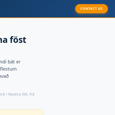
CONTACT US
na föst
ndi bát er
 flestum
hvað
ck / Nautica SIA, frá