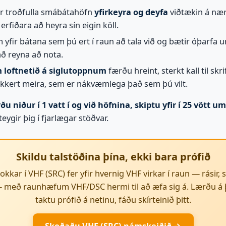
ir troðfulla smábátahöfn
yfirkeyra og deyfa
viðtækin á nær
rfiðara að heyra sín eigin köll.
 yfir bátana sem þú ert í raun að tala við og bætir óþarfa 
að reyna að nota.
m loftnetið á siglutoppnum
færðu hreint, sterkt kall til s
ekkert meira, sem er nákvæmlega það sem þú vilt.
rðu niður í 1 vatt í og við höfnina, skiptu yfir í 25 vött um
eygir þig í fjarlægar stöðvar.
Skildu talstöðina þína, ekki bara prófið
kar í VHF (SRC) fer yfir hvernig VHF virkar í raun — rásir, s
 með raunhæfum VHF/DSC hermi til að æfa sig á. Lærðu á 
taktu prófið á netinu, fáðu skírteinið þitt.