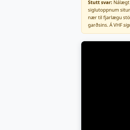
Stutt svar:
Nálægt 
siglutoppnum situr 
nær til fjarlægu s
garðsins. Á VHF
sig