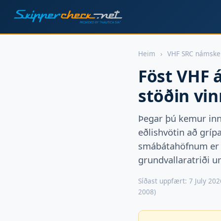
Heim
›
VHF SRC námske
Föst VHF 
stöðin vin
Þegar þú kemur inn í
eðlishvötin að gríp
smábátahöfnum er þ
grundvallaratriði u
Síðast uppfært: 7 July 202
2008)