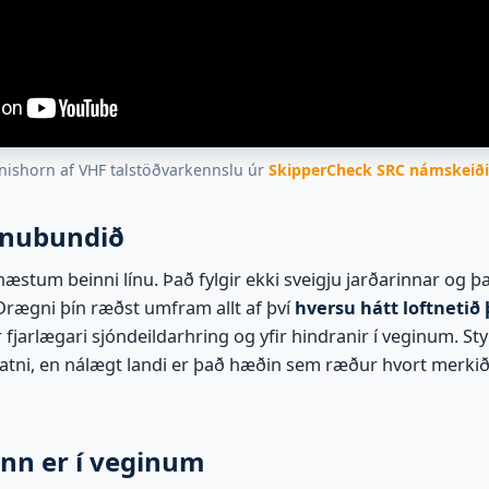
nishorn af VHF talstöðvarkennslu úr
SkipperCheck SRC námskeið
línubundið
 næstum beinni línu. Það fylgir ekki sveigju jarðarinnar og það 
 Drægni þín ræðst umfram allt af því
hversu hátt loftnetið þ
r fjarlægari sjóndeildarhring og yfir hindranir í veginum. Sty
atni, en nálægt landi er það hæðin sem ræður hvort merkið
inn er í veginum