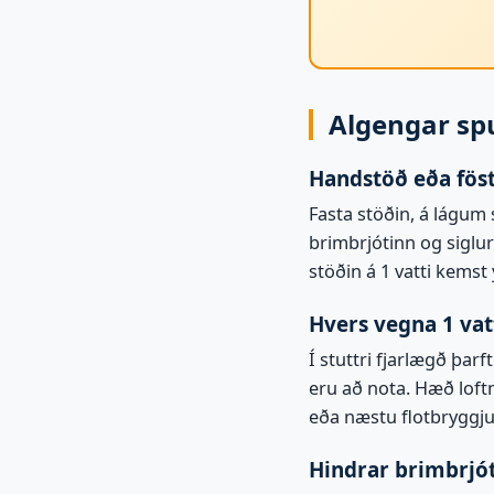
Algengar sp
Handstöð eða föst
Fasta stöðin, á lágum
brimbrjótinn og siglur
stöðin á 1 vatti kemst 
Hvers vegna 1 vat
Í stuttri fjarlægð þarf
eru að nota. Hæð loftn
eða næstu flotbryggju
Hindrar brimbrjó