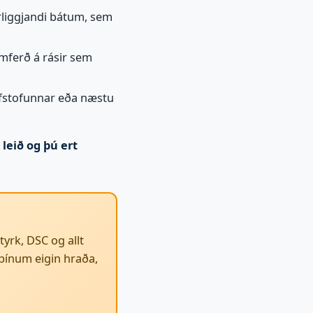
liggjandi bátum, sem
umferð á rásir sem
krifstofunnar eða næstu
 leið og þú ert
tyrk, DSC og allt
þínum eigin hraða,