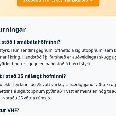
Skoðaðu VHF (SRC) námskeiðið →
urningar
 stöð í smábátahöfninni?
 styrk. Hún sendir í gegnum loftnetið á siglutoppnum, sem k
nar í kring. Handstöð í þilfarshæð er auðveldlega í skugga
yfirleitt betur í gegn en handstöð á hærri styrk.
t í stað 25 nálægt höfninni?
tu ekki styrkinn, og 25 vött yfirkeyra nærliggjandi viðtæki og
etsins á siglutoppnum þýðir að 1 vatt er meira en nóg til að
. Notaðu 25 vött á rúmsjó.
tur VHF?