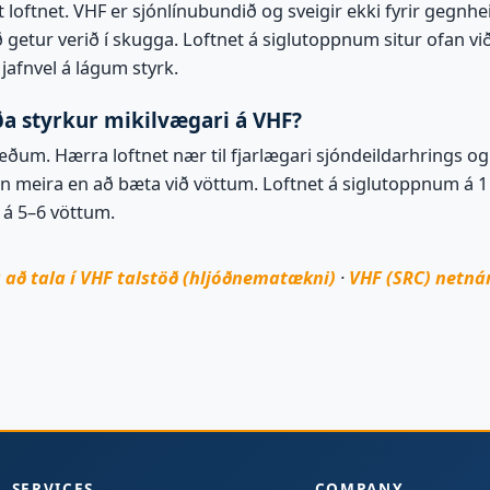
 loftnet. VHF er sjónlínubundið og sveigir ekki fyrir gegnhei
 getur verið í skugga. Loftnet á siglutoppnum situr ofan vi
 jafnvel á lágum styrk.
ða styrkur mikilvægari á VHF?
ðum. Hærra loftnet nær til fjarlægari sjóndeildarhrings og 
 meira en að bæta við vöttum. Loftnet á siglutoppnum á 1 v
 á 5–6 vöttum.
 að tala í VHF talstöð (hljóðnematækni)
·
VHF (SRC) netná
SERVICES
COMPANY