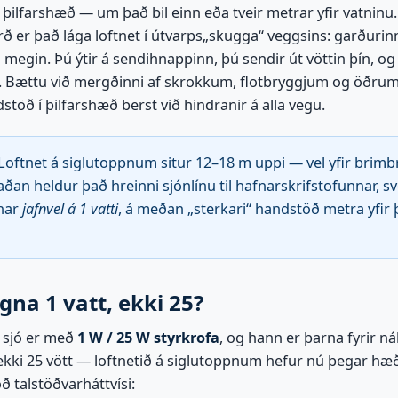
 þilfarshæð — um það bil einn eða tveir metrar yfir vatninu.
rð er það lága loftnet í útvarps„skugga“ veggsins: garðurin
 megin. Þú ýtir á sendihnappinn, þú sendir út vöttin þín, o
a. Bættu við mergðinni af skrokkum, flotbryggjum og öðrum
öð í þilfarshæð berst við hindranir á alla vegu.
Loftnet á siglutoppnum situr 12–18 m uppi — vel yfir brim
aðan heldur það hreinni sjónlínu til hafnarskrifstofunnar, sv
nnar
jafnvel á 1 vatti
, á meðan „sterkari“ handstöð metra yfir þ
gna 1 vatt, ekki 25?
r sjó er með
1 W / 25 W styrkrofa
, og hann er þarna fyrir 
kki 25 vött — loftnetið á siglutoppnum hefur nú þegar hæði
ð talstöðvarháttvísi: