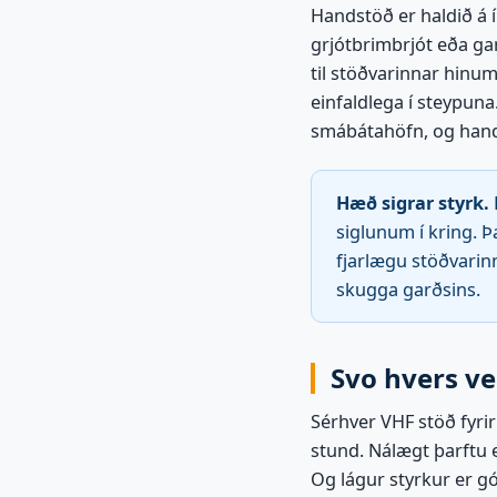
Handstöð er haldið á í
grjótbrimbrjót eða ga
til stöðvarinnar hinum
einfaldlega í steypun
smábátahöfn, og handst
Hæð sigrar styrk.
siglunum í kring. Þ
fjarlægu stöðvari
skugga garðsins.
Svo hvers ve
Sérhver VHF stöð fyri
stund. Nálægt þarftu e
Og lágur styrkur er gó