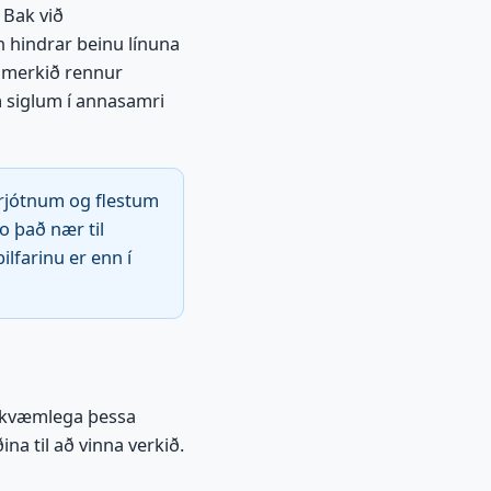
 Bak við
n hindrar beinu línuna
g merkið rennur
 siglum í annasamri
brjótnum og flestum
o það nær til
ilfarinu er enn í
nákvæmlega þessa
na til að vinna verkið.