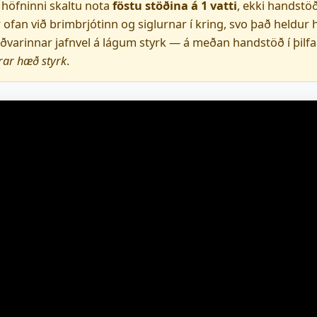
höfninni skaltu nota
föstu stöðina á 1 vatti
, ekki handstöð
ofan við brimbrjótinn og siglurnar í kring, svo það heldur h
töðvarinnar jafnvel á lágum styrk — á meðan handstöð í þilf
rar hæð styrk
.