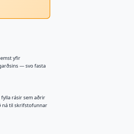
emst yfir
 garðsins — svo fasta
 fylla rásir sem aðrir
 ná til skrifstofunnar