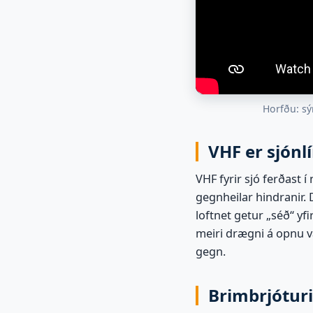
Horfðu: sý
VHF er sjón
VHF fyrir sjó ferðast í
gegnheilar hindranir.
loftnet getur „séð“ yfi
meiri drægni á opnu v
gegn.
Brimbrjótur