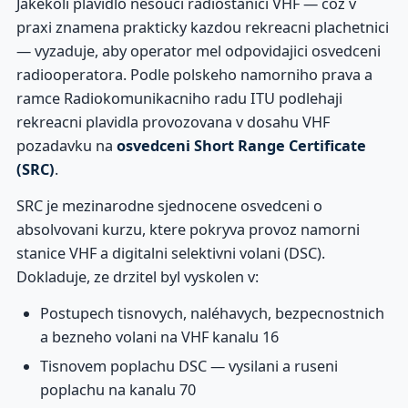
Jakekoli plavidlo nesouci radiostanici VHF — coz v
praxi znamena prakticky kazdou rekreacni plachetnici
— vyzaduje, aby operator mel odpovidajici osvedceni
radiooperatora. Podle polskeho namorniho prava a
ramce Radiokomunikacniho radu ITU podlehaji
rekreacni plavidla provozovana v dosahu VHF
pozadavku na
osvedceni Short Range Certificate
(SRC)
.
SRC je mezinarodne sjednocene osvedceni o
absolvovani kurzu, ktere pokryva provoz namorni
stanice VHF a digitalni selektivni volani (DSC).
Dokladuje, ze drzitel byl vyskolen v:
Postupech tisnovych, naléhavych, bezpecnostnich
a bezneho volani na VHF kanalu 16
Tisnovem poplachu DSC — vysilani a ruseni
poplachu na kanalu 70