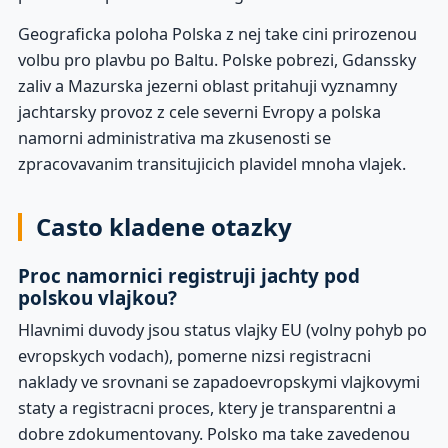
Geograficka poloha Polska z nej take cini prirozenou
volbu pro plavbu po Baltu. Polske pobrezi, Gdanssky
zaliv a Mazurska jezerni oblast pritahuji vyznamny
jachtarsky provoz z cele severni Evropy a polska
namorni administrativa ma zkusenosti se
zpracovavanim transitujicich plavidel mnoha vlajek.
Casto kladene otazky
Proc namornici registruji jachty pod
polskou vlajkou?
Hlavnimi duvody jsou status vlajky EU (volny pohyb po
evropskych vodach), pomerne nizsi registracni
naklady ve srovnani se zapadoevropskymi vlajkovymi
staty a registracni proces, ktery je transparentni a
dobre zdokumentovany. Polsko ma take zavedenou