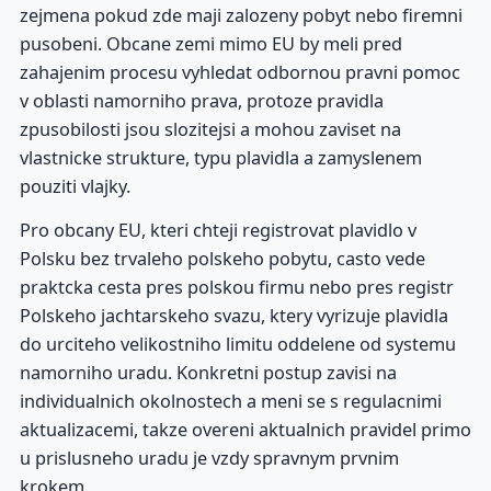
zejmena pokud zde maji zalozeny pobyt nebo firemni
pusobeni. Obcane zemi mimo EU by meli pred
zahajenim procesu vyhledat odbornou pravni pomoc
v oblasti namorniho prava, protoze pravidla
zpusobilosti jsou slozitejsi a mohou zaviset na
vlastnicke strukture, typu plavidla a zamyslenem
pouziti vlajky.
Pro obcany EU, kteri chteji registrovat plavidlo v
Polsku bez trvaleho polskeho pobytu, casto vede
praktcka cesta pres polskou firmu nebo pres registr
Polskeho jachtarskeho svazu, ktery vyrizuje plavidla
do urciteho velikostniho limitu oddelene od systemu
namorniho uradu. Konkretni postup zavisi na
individualnich okolnostech a meni se s regulacnimi
aktualizacemi, takze overeni aktualnich pravidel primo
u prislusneho uradu je vzdy spravnym prvnim
krokem.