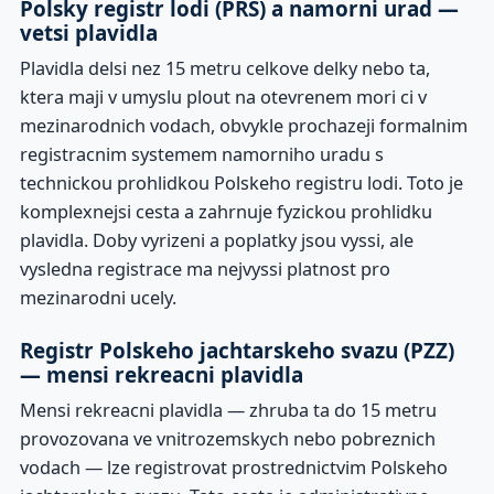
Polsky registr lodi (PRS) a namorni urad —
vetsi plavidla
Plavidla delsi nez 15 metru celkove delky nebo ta,
ktera maji v umyslu plout na otevrenem mori ci v
mezinarodnich vodach, obvykle prochazeji formalnim
registracnim systemem namorniho uradu s
technickou prohlidkou Polskeho registru lodi. Toto je
komplexnejsi cesta a zahrnuje fyzickou prohlidku
plavidla. Doby vyrizeni a poplatky jsou vyssi, ale
vysledna registrace ma nejvyssi platnost pro
mezinarodni ucely.
Registr Polskeho jachtarskeho svazu (PZZ)
— mensi rekreacni plavidla
Mensi rekreacni plavidla — zhruba ta do 15 metru
provozovana ve vnitrozemskych nebo pobreznich
vodach — lze registrovat prostrednictvim Polskeho