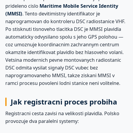
prideleno cislo
Maritime Mobile Service Identity
(MMSI)
. Tento devitimistny identifikator je
naprogramovan do kontroleru DSC radiostanice VHF.
Po stisknuti tisnoveho tlacitka DSC je MMSI plavidla
automaticky odvysilano spolu s jeho GPS polohou —
coz umoznuje koordinacnim zachrannym centrum
okamzite identifikovat plavidlo bez hlasoveho volani.
Vetsina modernich pevne montovanych radiostanic
DSC odmita vysilat signaly DSC vubec bez
naprogramovaneho MMSI, takze ziskani MMSI v
ramci procesu povoleni lodni stanice neni volitelne.
Jak registracni proces probiha
Registracni cesta zavisi na velikosti plavidla. Polsko
provozuje dva paralelni systemy: