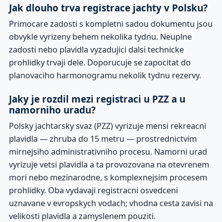
Jak dlouho trva registrace jachty v Polsku?
Primocare zadosti s kompletni sadou dokumentu jsou
obvykle vyrizeny behem nekolika tydnu. Neuplne
zadosti nebo plavidla vyzadujici dalsi technicke
prohlidky trvaji dele. Doporucuje se zapocitat do
planovaciho harmonogramu nekolik tydnu rezervy.
Jaky je rozdil mezi registraci u PZZ a u
namorniho uradu?
Polsky jachtarsky svaz (PZZ) vyrizuje mensi rekreacni
plavidla — zhruba do 15 metru — prostrednictvim
mirnejsiho administrativniho procesu. Namorni urad
vyrizuje vetsi plavidla a ta provozovana na otevrenem
mori nebo mezinarodne, s komplexnejsim procesem
prohlidky. Oba vydavaji registracni osvedceni
uznavane v evropskych vodach; vhodna cesta zavisi na
velikosti plavidla a zamyslenem pouziti.