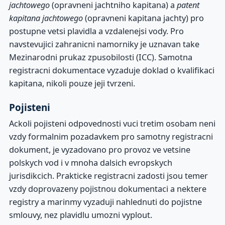
jachtowego
(opravneni jachtniho kapitana) a
patent
kapitana jachtowego
(opravneni kapitana jachty) pro
postupne vetsi plavidla a vzdalenejsi vody. Pro
navstevujici zahranicni namorniky je uznavan take
Mezinarodni prukaz zpusobilosti (ICC). Samotna
registracni dokumentace vyzaduje doklad o kvalifikaci
kapitana, nikoli pouze jeji tvrzeni.
Pojisteni
Ackoli pojisteni odpovednosti vuci tretim osobam neni
vzdy formalnim pozadavkem pro samotny registracni
dokument, je vyzadovano pro provoz ve vetsine
polskych vod i v mnoha dalsich evropskych
jurisdikcich. Prakticke registracni zadosti jsou temer
vzdy doprovazeny pojistnou dokumentaci a nektere
registry a marinmy vyzaduji nahlednuti do pojistne
smlouvy, nez plavidlu umozni vyplout.