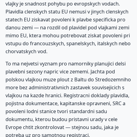
vlajky je snadnost pohybu po evropskych vodach.
Plavidla clenskych statu EU nemusi v jinych clenskych
statech EU ziskavat povoleni k plavbe specificka pro
danou zemi — na rozdil od plavidel pod vlajkami zemi
mimo EU, ktera mohou potrebovat ziskat povoleni pri
vstupu do francouzskych, spanelskych, italskych nebo
chorvatskych vod.
To ma nejvetsi vyznam pro namorniky planujici delsi
plavebni sezony napric vice zememi. Jachta pod
polskou vlajkou muze plout z Baltu do Stredozemniho
more bez administrativnich zastavek souvisejicich s
vlajkou na kazde hranici. Registracni doklady plavidla,
pojistna dokumentace, kapitanske opravneni, SRC a
povoleni lodni stanice tvori standardni sadu
dokumentu, kterou budou pristavni urady v cele
Evrope chtit zkontrolovat — stejnou sadu, jaka je
potreba uz pro samotnou registraci.