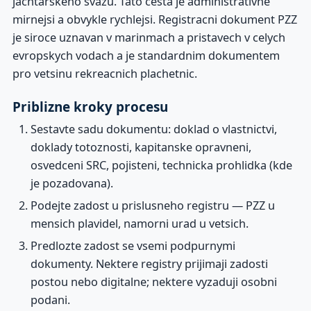
jachtarskeho svazu. Tato cesta je administrativne
mirnejsi a obvykle rychlejsi. Registracni dokument PZZ
je siroce uznavan v marinmach a pristavech v celych
evropskych vodach a je standardnim dokumentem
pro vetsinu rekreacnich plachetnic.
Priblizne kroky procesu
Sestavte sadu dokumentu: doklad o vlastnictvi,
doklady totoznosti, kapitanske opravneni,
osvedceni SRC, pojisteni, technicka prohlidka (kde
je pozadovana).
Podejte zadost u prislusneho registru — PZZ u
mensich plavidel, namorni urad u vetsich.
Predlozte zadost se vsemi podpurnymi
dokumenty. Nektere registry prijimaji zadosti
postou nebo digitalne; nektere vyzaduji osobni
podani.