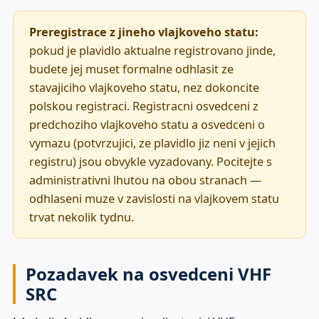
Preregistrace z jineho vlajkoveho statu:
pokud je plavidlo aktualne registrovano jinde,
budete jej muset formalne odhlasit ze
stavajiciho vlajkoveho statu, nez dokoncite
polskou registraci. Registracni osvedceni z
predchoziho vlajkoveho statu a osvedceni o
vymazu (potvrzujici, ze plavidlo jiz neni v jejich
registru) jsou obvykle vyzadovany. Pocitejte s
administrativni lhutou na obou stranach —
odhlaseni muze v zavislosti na vlajkovem statu
trvat nekolik tydnu.
Pozadavek na osvedceni VHF
SRC