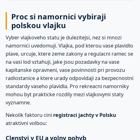
Proc si namornici vybiraji
polskou vlajku
Vyber vlajkoveho statu je dulezitejsi, nez si mnozi
namornici uvedomuji. Vlajka, pod kterou vase plavidlo
plave, urcuje, ktere zeme zakony a regulacni ramec se
na vasi lod vztahuji, jake jsou pozadavky na vase
kapitanske opravneni, vase povinnosti pri provozu
radiostanice a ktere urady odpovidaji za bezpecnostni
standardy vaseho plavidla. Pro rekreacni namorniky
mohou byt prakticke rozdily mezi vlajkovymi staty
vyznamne.
Nekolik faktoru cini
registraci jachty v Polsku
atraktivni volbou:
Clenstvi v EU a volny pohyb