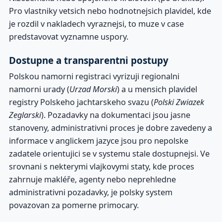
Pro vlastniky vetsich nebo hodnotnejsich plavidel, kde
je rozdil v nakladech vyraznejsi, to muze v case
predstavovat vyznamne uspory.
Dostupne a transparentni postupy
Polskou namorni registraci vyrizuji regionalni
namorni urady (
Urzad Morski
) a u mensich plavidel
registry Polskeho jachtarskeho svazu (
Polski Zwiazek
Zeglarski
). Pozadavky na dokumentaci jsou jasne
stanoveny, administrativni proces je dobre zavedeny a
informace v anglickem jazyce jsou pro nepolske
zadatele orientujici se v systemu stale dostupnejsi. Ve
srovnani s nekterymi vlajkovymi staty, kde proces
zahrnuje makléře, agenty nebo neprehledne
administrativni pozadavky, je polsky system
povazovan za pomerne primocary.