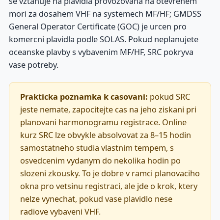
se vztahuje na plavidla provozovana na otevrenem
mori za dosahem VHF na systemech MF/HF; GMDSS
General Operator Certificate (GOC) je urcen pro
komercni plavidla podle SOLAS. Pokud neplanujete
oceanske plavby s vybavenim MF/HF, SRC pokryva
vase potreby.
Prakticka poznamka k casovani:
pokud SRC
jeste nemate, zapocitejte cas na jeho ziskani pri
planovani harmonogramu registrace. Online
kurz SRC lze obvykle absolvovat za 8–15 hodin
samostatneho studia vlastnim tempem, s
osvedcenim vydanym do nekolika hodin po
slozeni zkousky. To je dobre v ramci planovaciho
okna pro vetsinu registraci, ale jde o krok, ktery
nelze vynechat, pokud vase plavidlo nese
radiove vybaveni VHF.