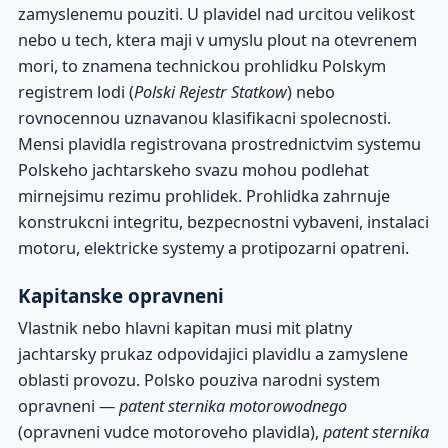
zamyslenemu pouziti. U plavidel nad urcitou velikost
nebo u tech, ktera maji v umyslu plout na otevrenem
mori, to znamena technickou prohlidku Polskym
registrem lodi (
Polski Rejestr Statkow
) nebo
rovnocennou uznavanou klasifikacni spolecnosti.
Mensi plavidla registrovana prostrednictvim systemu
Polskeho jachtarskeho svazu mohou podlehat
mirnejsimu rezimu prohlidek. Prohlidka zahrnuje
konstrukcni integritu, bezpecnostni vybaveni, instalaci
motoru, elektricke systemy a protipozarni opatreni.
Kapitanske opravneni
Vlastnik nebo hlavni kapitan musi mit platny
jachtarsky prukaz odpovidajici plavidlu a zamyslene
oblasti provozu. Polsko pouziva narodni system
opravneni —
patent sternika motorowodnego
(opravneni vudce motoroveho plavidla),
patent sternika