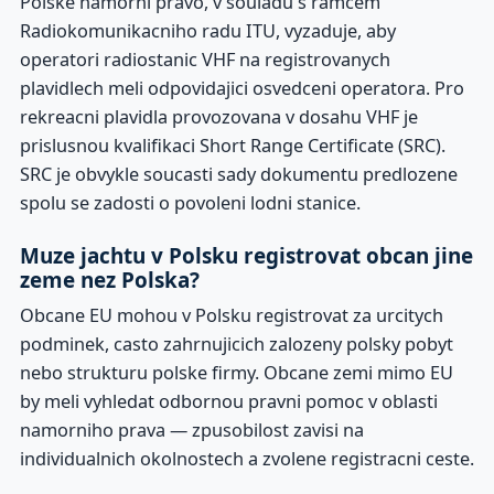
Polske namorni pravo, v souladu s ramcem
Radiokomunikacniho radu ITU, vyzaduje, aby
operatori radiostanic VHF na registrovanych
plavidlech meli odpovidajici osvedceni operatora. Pro
rekreacni plavidla provozovana v dosahu VHF je
prislusnou kvalifikaci Short Range Certificate (SRC).
SRC je obvykle soucasti sady dokumentu predlozene
spolu se zadosti o povoleni lodni stanice.
Muze jachtu v Polsku registrovat obcan jine
zeme nez Polska?
Obcane EU mohou v Polsku registrovat za urcitych
podminek, casto zahrnujicich zalozeny polsky pobyt
nebo strukturu polske firmy. Obcane zemi mimo EU
by meli vyhledat odbornou pravni pomoc v oblasti
namorniho prava — zpusobilost zavisi na
individualnich okolnostech a zvolene registracni ceste.