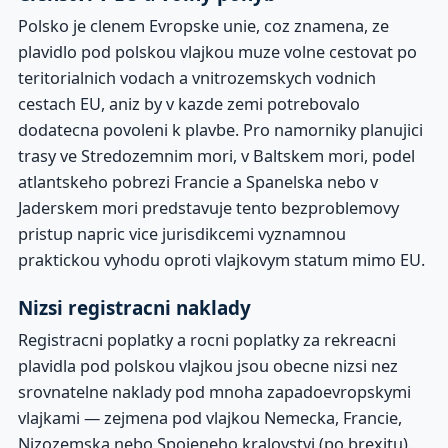
Polsko je clenem Evropske unie, coz znamena, ze
plavidlo pod polskou vlajkou muze volne cestovat po
teritorialnich vodach a vnitrozemskych vodnich
cestach EU, aniz by v kazde zemi potrebovalo
dodatecna povoleni k plavbe. Pro namorniky planujici
trasy ve Stredozemnim mori, v Baltskem mori, podel
atlantskeho pobrezi Francie a Spanelska nebo v
Jaderskem mori predstavuje tento bezproblemovy
pristup napric vice jurisdikcemi vyznamnou
praktickou vyhodu oproti vlajkovym statum mimo EU.
Nizsi registracni naklady
Registracni poplatky a rocni poplatky za rekreacni
plavidla pod polskou vlajkou jsou obecne nizsi nez
srovnatelne naklady pod mnoha zapadoevropskymi
vlajkami — zejmena pod vlajkou Nemecka, Francie,
Nizozemska nebo Spojeneho kralovstvi (po brexitu).