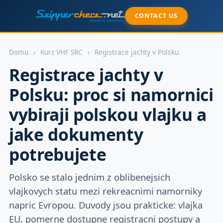
CONTACT US
Domu
›
Kurz VHF SRC
›
Registrace jachty v Polsku
Registrace jachty v
Polsku: proc si namornici
vybiraji polskou vlajku a
jake dokumenty
potrebujete
Polsko se stalo jednim z oblibenejsich
vlajkovych statu mezi rekreacnimi namorniky
napric Evropou. Duvody jsou prakticke: vlajka
EU, pomerne dostupne registracni postupy a