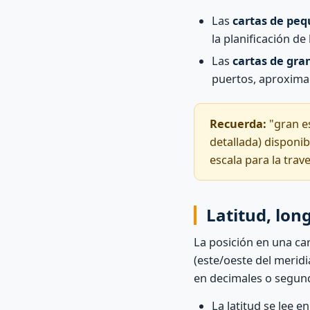
Las
cartas de peq
la planificación de
Las
cartas de gra
puertos, aproximac
Recuerda:
"gran es
detallada) disponib
escala para la trav
Latitud, lon
La posición en una ca
(este/oeste del merid
en decimales o segun
La latitud se lee e