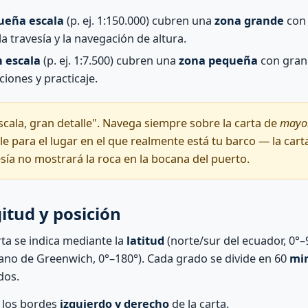
ueña escala
(p. ej. 1:150.000) cubren una
zona grande
con 
 la travesía y la navegación de altura.
n escala
(p. ej. 1:7.500) cubren una
zona pequeña
con gran 
iones y practicaje.
cala, gran detalle". Navega siempre sobre la carta de
mayor
le para el lugar en el que realmente está tu barco — la car
esía no mostrará la roca en la bocana del puerto.
gitud y posición
rta se indica mediante la
latitud
(norte/sur del ecuador, 0°–9
iano de Greenwich, 0°–180°). Cada grado se divide en 60
mi
dos.
n los bordes
izquierdo y derecho
de la carta.