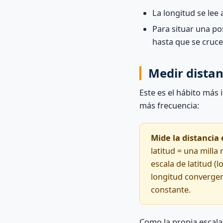
La longitud se lee 
Para situar una pos
hasta que se cruce
Medir distan
Este es el hábito más 
más frecuencia:
Mide la distancia 
latitud = una milla
escala de latitud (
longitud convergen 
constante.
Como la propia escala 