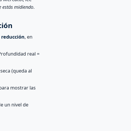
e estás midiendo
.
ción
e reducción
, en
rofundidad real =
 seca (queda al
para mostrar las
e un nivel de