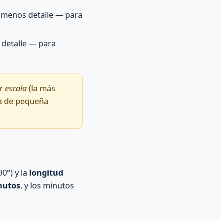
menos detalle — para
detalle — para
 escala
(la más
ta de pequeña
0°) y la
longitud
nutos
, y los minutos