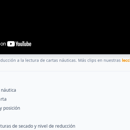
ducción a la lectura de cartas náuticas. Más clips en nuestras
lecc
 náutica
arta
 y posición
turas de secado y nivel de reducción