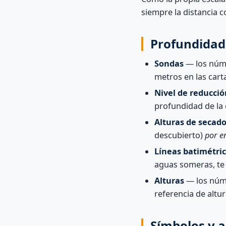
siempre la distancia co
Profundidade
Sondas
— los núme
metros en las car
Nivel de reducció
profundidad de la 
Alturas de secad
descubierto)
por e
Líneas batimétri
aguas someras, te 
Alturas
— los núme
referencia de altu
Símbolos y 