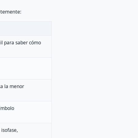
ntemente:
útil para saber cómo
ca la menor
símbolo
 isofase,