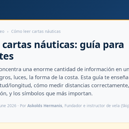
deo
›
Cómo leer cartas náuticas
cartas náuticas: guía para
tes
concentra una enorme cantidad de información en un
ros, luces, la forma de la costa. Esta guía te enseña a
titud/longitud, cómo medir distancias correctamente
ción, y los símbolos que más importan.
June 2026 · Por
Askolds Hermanis
, Fundador e instructor de vela (Sk