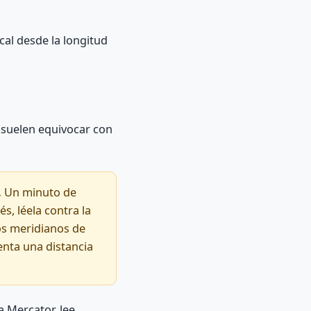
ical desde la longitud
s suelen equivocar con
.
Un minuto de
s, léela contra la
Los meridianos de
enta una distancia
a Mercator, lee