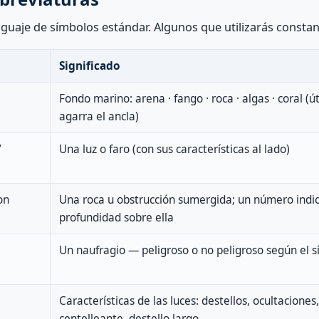
nguaje de símbolos estándar. Algunos que utilizarás consta
Significado
Fondo marino: arena · fango · roca · algas · coral (
agarra el ancla)
/
Una luz o faro (con sus características al lado)
on
Una roca u obstrucción sumergida; un número indi
profundidad sobre ella
Un naufragio — peligroso o no peligroso según el 
Características de las luces: destellos, ocultaciones,
centelleante, destello largo