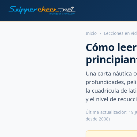
Inicio
›
Lecciones en ví
Cómo leer 
principian
Una carta náutica 
profundidades, pelig
la cuadrícula de la
y el nivel de reduc
Última actualización: 19 
desde 2008)