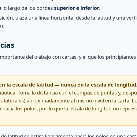
a lo largo de los bordes
superior e inferior
.
ición, traza una línea horizontal desde la latitud y una vert
n.
cias
importante del trabajo con cartas, y el que los principiante
en la escala de latitud — nunca en la escala de longitud
 náutica. Toma la distancia con el compás de puntas y, despué
los laterales) aproximadamente al mismo nivel en la carta. 
hacia los polos, por lo que la escala de longitud no repres
de latitud se estira ligeramente hacia los polos en una cart