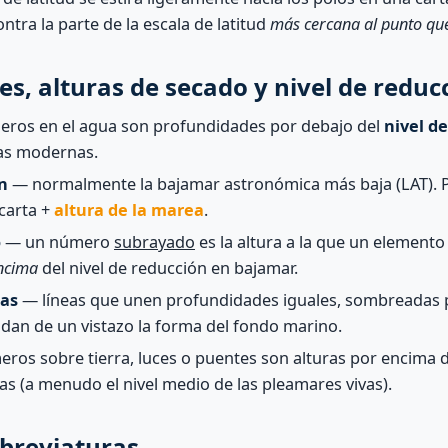
ntra la parte de la escala de latitud
más cercana al punto qu
s, alturas de secado y nivel de reduc
ros en el agua son profundidades por debajo del
nivel d
tas modernas.
n
— normalmente la bajamar astronómica más baja (LAT). P
carta +
altura de la marea
.
o
— un número
subrayado
es la altura a la que un elemento
ncima
del nivel de reducción en bajamar.
cas
— líneas que unen profundidades iguales, sombreadas 
dan de un vistazo la forma del fondo marino.
ros sobre tierra, luces o puentes son alturas por encima d
ras (a menudo el nivel medio de las pleamares vivas).
abreviaturas