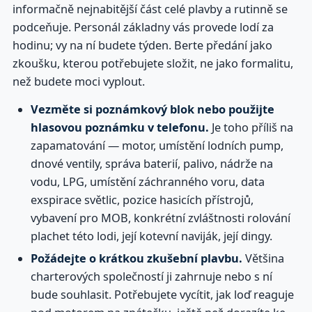
informačně nejnabitější část celé plavby a rutinně se
podceňuje. Personál základny vás provede lodí za
hodinu; vy na ní budete týden. Berte předání jako
zkoušku, kterou potřebujete složit, ne jako formalitu,
než budete moci vyplout.
Vezměte si poznámkový blok nebo použijte
hlasovou poznámku v telefonu.
Je toho příliš na
zapamatování — motor, umístění lodních pump,
dnové ventily, správa baterií, palivo, nádrže na
vodu, LPG, umístění záchranného voru, data
exspirace světlic, pozice hasicích přístrojů,
vybavení pro MOB, konkrétní zvláštnosti rolování
plachet této lodi, její kotevní naviják, její dingy.
Požádejte o krátkou zkušební plavbu.
Většina
charterových společností ji zahrnuje nebo s ní
bude souhlasit. Potřebujete vycítit, jak loď reaguje