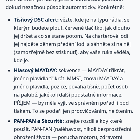
dokud nezačnou působit automaticky. Konkrétně:
Tísňový DSC alert:
vězte, kde je na typu rádia, se
kterým budete plout, červené tlačítko, jak dlouho
jej držet a co se stane potom. Na charterové lodi
jej najděte během předání lodi a sáhněte si na něj
(samozřejmě bez stisknutí), aby vaše ruka věděla,
kde je.
Hlasový MAYDAY:
sekvence — MAYDAY třikrát,
jméno plavidla třikrát, MMSI, znovu MAYDAY a
jméno plavidla, pozice, povaha tísně, počet osob
na palubě, jakékoli další podstatné informace,
PŘÍJEM — by měla vyjít ve správném pořadí i pod
tlakem. To se podaří jen procvičováním, ne čtením.
PAN-PAN a Sécurité:
znejte rozdíl a kdy které
použít. PAN-PAN (naléhavost, nikoli bezprostřední
ohrožení života — porucha motoru, zdravotní