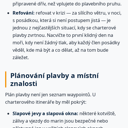
připravené dřív, než vplujete do plavebního pruhu.
Refování:
refovat v krizi — za sílícího větru, v noci,
s posádkou, která si není postupem jistá — je
jednou z nejčastějších situací, kdy se charterové
plavby zvrtnou. Nacvičte to první klidný den na
moři, kdy není žádný tlak, aby každý člen posádky
věděl, kde má být a co dělat, až na tom bude
záležet.
Plánování plavby a místní
znalosti
Plán plavby není jen seznam waypointů. U
charterového itineráře by měl pokrýt:
Slapové jevy a slapová okna:
některé kotviště,
zálivy a vjezdy do marin jsou bezpečné nebo