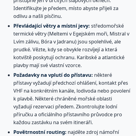
přístupné jen v určitých slapových oknech.
Identifikujte je předem, místo abyste přijeli za
odlivu a našli písčinu.
Převládající větry a místní jevy:
středomořské
termické větry (Meltemi v Egejském moři, Mistral v
Lvím zálivu, Bóra v Jadranu) jsou spolehlivé, ale
prudké. Vězte, kdy se obvykle rozvíjejí a která
kotviště poskytují ochranu. Karibské a atlantické
plavby mají své vlastní vzorce.
Požadavky na vplutí do přístavu:
některé
přístavy vyžadují předchozí ohlášení, kontakt přes
VHF na konkrétním kanále, lodivoda nebo povolení
k plavbě. Některé chráněné mořské oblasti
vyžadují rezervaci předem. Zkontrolujte lodní
příručku a oficiálního přístavního průvodce pro
každou zastávku na svém itineráři.
Povětrnostní routing:
najděte zdroj námořní