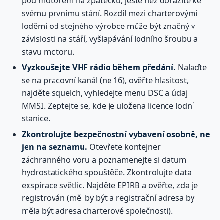
pod motorem na zpátečku, ještě než dorazíte ke
svému prvnímu stání. Rozdíl mezi charterovými
loděmi od stejného výrobce může být značný v
závislosti na stáří, vyšlapávání lodního šroubu a
stavu motoru.
Vyzkoušejte VHF rádio během předání.
Nalaďte
se na pracovní kanál (ne 16), ověřte hlasitost,
najděte squelch, vyhledejte menu DSC a údaj
MMSI. Zeptejte se, kde je uložena licence lodní
stanice.
Zkontrolujte bezpečnostní vybavení osobně, ne
jen na seznamu.
Otevřete kontejner
záchranného voru a poznamenejte si datum
hydrostatického spouštěče. Zkontrolujte data
exspirace světlic. Najděte EPIRB a ověřte, zda je
registrován (měl by být a registrační adresa by
měla být adresa charterové společnosti).