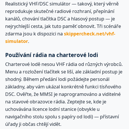
Realistický VHF/DSC simulátor — takový, který věrně
reprodukuje skutečné radiové rozhraní, přepínání
kanálů, chování tlačítka DSC a hlasový postup — je
nejrychlejší cesta, jak tuto paměť obnovit. Tři scénáře
zdarma jsou k dispozici na
skippercheck.net/vhf-
simulator
.
Používání rádia na charterové lodi
Charterové lodě nesou VHF rádia od různých výrobců.
Menu a rozložení tlačítek se liší, ale základní postup je
shodný. Během předání lodi požádejte personál
základny, aby vám ukázal konkrétně funkci tísňového
DSC. Ověřte, že MMSI je naprogramováno a viditelné
na stavové obrazovce rádia. Zeptejte se, kde je
uchovávána licence lodní stanice (obvykle u
navigačního stolu spolu s papíry od lodi) — přístavní
úřady ji občas chtějí vidět.