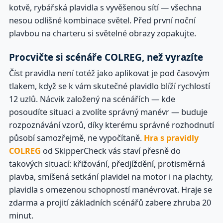
kotvě, rybářská plavidla s vyvěšenou sítí — všechna
nesou odlišné kombinace světel. Před první noční
plavbou na charteru si světelné obrazy zopakujte.
Procvičte si scénáře COLREG, než vyrazíte
Číst pravidla není totéž jako aplikovat je pod časovým
tlakem, když se k vám skutečné plavidlo blíží rychlostí
12 uzlů. Nácvik založený na scénářích — kde
posoudíte situaci a zvolíte správný manévr — buduje
rozpoznávání vzorů, díky kterému správné rozhodnutí
působí samozřejmě, ne vypočítaně.
Hra s pravidly
COLREG
od SkipperCheck vás staví přesně do
takových situací: křižování, předjíždění, protisměrná
plavba, smíšená setkání plavidel na motor i na plachty,
plavidla s omezenou schopností manévrovat. Hraje se
zdarma a projití základních scénářů zabere zhruba 20
minut.