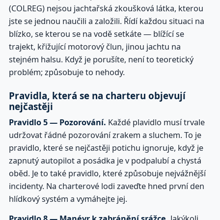
(COLREG) nejsou jachtařská zkoušková látka, kterou
jste se jednou naučili a založili. Řídí každou situaci na
blízko, se kterou se na vodě setkáte — blížící se
trajekt, křižující motorový člun, jinou jachtu na
stejném halsu. Když je porušíte, není to teoretický
problém; způsobuje to nehody.
Pravidla, která se na charteru objevují
nejčastěji
Pravidlo 5 — Pozorování.
Každé plavidlo musí trvale
udržovat řádné pozorování zrakem a sluchem. To je
pravidlo, které se nejčastěji potichu ignoruje, když je
zapnutý autopilot a posádka je v podpalubí a chystá
oběd. Je to také pravidlo, které způsobuje nejvážnější
incidenty. Na charterové lodi zaveďte hned první den
hlídkový systém a vymáhejte jej.
Pravidlo 8 — Manévr k zabránění srážce.
Jakýkoli