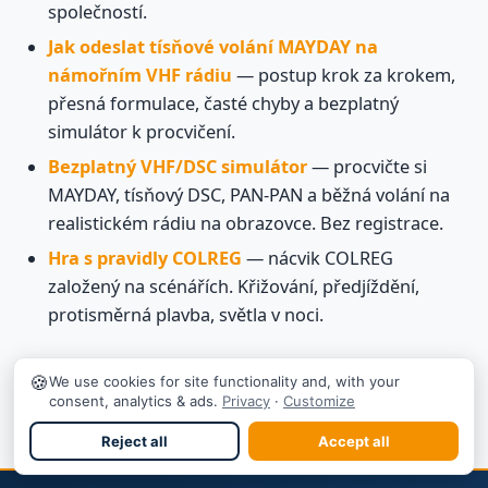
společností.
Jak odeslat tísňové volání MAYDAY na
námořním VHF rádiu
— postup krok za krokem,
přesná formulace, časté chyby a bezplatný
simulátor k procvičení.
Bezplatný VHF/DSC simulátor
— procvičte si
MAYDAY, tísňový DSC, PAN-PAN a běžná volání na
realistickém rádiu na obrazovce. Bez registrace.
Hra s pravidly COLREG
— nácvik COLREG
založený na scénářích. Křižování, předjíždění,
protisměrná plavba, světla v noci.
🍪
We use cookies for site functionality and, with your
consent, analytics & ads.
Privacy
·
Customize
Reject all
Accept all