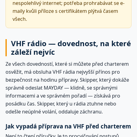
nespolehlivý internet; potřeba prohrabávat se e-
maily kvůli příloze s certifikátem plýtvá časem
všech.
VHF rádio — dovednost, na které
záleží nejvíc
Ze všech dovedností, které si můžete před charterem
osvěžit, má obsluha VHF rádia nejvyšší přínos pro
bezpečnost na hodinu přípravy. Skipper, který dokáže
správně odeslat MAYDAY — klidně, se správnými
informacemi a ve správném pořadí — získává pro
posádku čas. Skipper, který u rádia ztuhne nebo
odešle neúplné volání, oddaluje záchranu.
Jak vypadá příprava na VHF před charterem
Není to čtení příručky. Je to procvičování postupů,