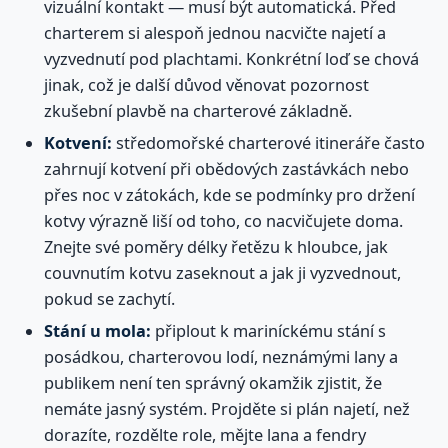
vizuální kontakt — musí být automatická. Před
charterem si alespoň jednou nacvičte najetí a
vyzvednutí pod plachtami. Konkrétní loď se chová
jinak, což je další důvod věnovat pozornost
zkušební plavbě na charterové základně.
Kotvení:
středomořské charterové itineráře často
zahrnují kotvení při obědových zastávkách nebo
přes noc v zátokách, kde se podmínky pro držení
kotvy výrazně liší od toho, co nacvičujete doma.
Znejte své poměry délky řetězu k hloubce, jak
couvnutím kotvu zaseknout a jak ji vyzvednout,
pokud se zachytí.
Stání u mola:
připlout k mariníckému stání s
posádkou, charterovou lodí, neznámými lany a
publikem není ten správný okamžik zjistit, že
nemáte jasný systém. Projděte si plán najetí, než
dorazíte, rozdělte role, mějte lana a fendry