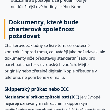
otázkami a s postojem, že předání lodi je
nejdůležitější dvě hodiny celého týdne.
Dokumenty, které bude
charterová společnost
požadovat
Charterové základny se liší v tom, co skutečně
kontrolují, oproti tomu, co uvádějí jako požadavek, ale
dokumenty níže představují standardní sadu pro
bareboat charter v evropských vodách. Mějte
originály nebo zřetelné digitální kopie přístupné v
telefonu, ne pohřbené v e-mailu.
Skipperský průkaz nebo ICC
Mezinárodní průkaz způsobilosti (ICC)
je v Evropě
nejšířeji uznávaným rekreačním skipperským
osvědčením pro bareboat charter. Některé charterové