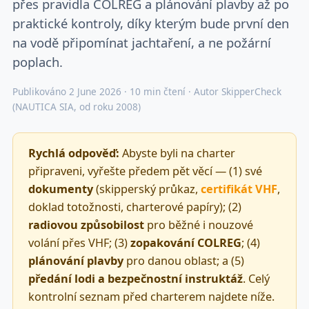
přes pravidla COLREG a plánování plavby až po
praktické kontroly, díky kterým bude první den
na vodě připomínat jachtaření, a ne požární
poplach.
Publikováno 2 June 2026 · 10 min čtení · Autor SkipperCheck
(NAUTICA SIA, od roku 2008)
Rychlá odpověď:
Abyste byli na charter
připraveni, vyřešte předem pět věcí — (1) své
dokumenty
(skipperský průkaz,
certifikát VHF
,
doklad totožnosti, charterové papíry); (2)
radiovou způsobilost
pro běžné i nouzové
volání přes VHF; (3)
zopakování COLREG
; (4)
plánování plavby
pro danou oblast; a (5)
předání lodi a bezpečnostní instruktáž
. Celý
kontrolní seznam před charterem najdete níže.