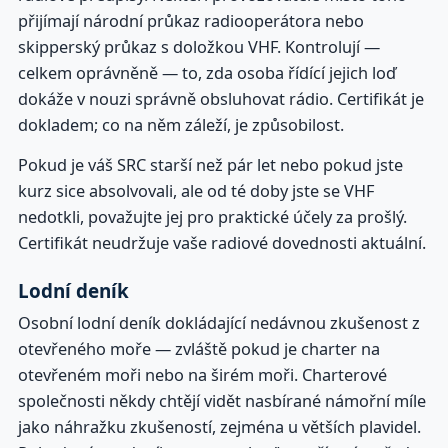
přijímají národní průkaz radiooperátora nebo
skipperský průkaz s doložkou VHF. Kontrolují —
celkem oprávněně — to, zda osoba řídící jejich loď
dokáže v nouzi správně obsluhovat rádio. Certifikát je
dokladem; co na něm záleží, je způsobilost.
Pokud je váš SRC starší než pár let nebo pokud jste
kurz sice absolvovali, ale od té doby jste se VHF
nedotkli, považujte jej pro praktické účely za prošlý.
Certifikát neudržuje vaše radiové dovednosti aktuální.
Lodní deník
Osobní lodní deník dokládající nedávnou zkušenost z
otevřeného moře — zvláště pokud je charter na
otevřeném moři nebo na širém moři. Charterové
společnosti někdy chtějí vidět nasbírané námořní míle
jako náhražku zkušeností, zejména u větších plavidel.