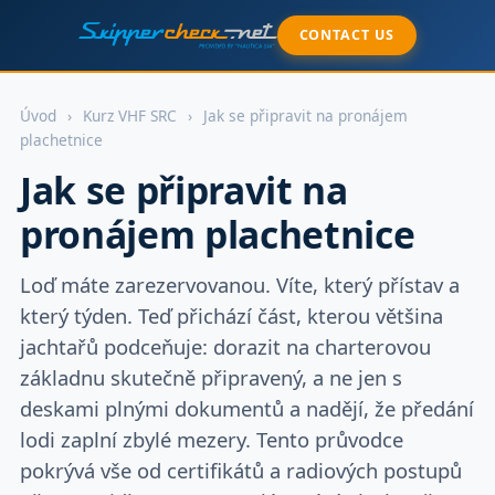
CONTACT US
Úvod
›
Kurz VHF SRC
›
Jak se připravit na pronájem
plachetnice
Jak se připravit na
pronájem plachetnice
Loď máte zarezervovanou. Víte, který přístav a
který týden. Teď přichází část, kterou většina
jachtařů podceňuje: dorazit na charterovou
základnu skutečně připravený, a ne jen s
deskami plnými dokumentů a nadějí, že předání
lodi zaplní zbylé mezery. Tento průvodce
pokrývá vše od certifikátů a radiových postupů