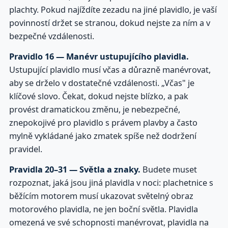
plachty. Pokud najíždíte zezadu na jiné plavidlo, je vaší
povinností držet se stranou, dokud nejste za ním a v
bezpečné vzdálenosti.
Pravidlo 16 — Manévr ustupujícího plavidla.
Ustupující plavidlo musí včas a důrazně manévrovat,
aby se drželo v dostatečné vzdálenosti. „Včas" je
klíčové slovo. Čekat, dokud nejste blízko, a pak
provést dramatickou změnu, je nebezpečné,
znepokojivé pro plavidlo s právem plavby a často
mylně vykládané jako zmatek spíše než dodržení
pravidel.
Pravidla 20–31 — Světla a znaky.
Budete muset
rozpoznat, jaká jsou jiná plavidla v noci: plachetnice s
běžícím motorem musí ukazovat světelný obraz
motorového plavidla, ne jen boční světla. Plavidla
omezená ve své schopnosti manévrovat, plavidla na