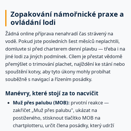
Zopakování námořnické praxe a
ovládání lodi
Žádná online příprava nenahradí čas strávený na
vodě. Pokud jste posledních šest měsíců neplachtili,
domluvte si před charterem denní plavbu — třeba i na
jiné lodi za jiných podmínek. Cílem je přestat vědomě
přemýšlet o trimování plachet, najíždění ke stání nebo
spouštění kotvy, aby tyto úkony mohly probíhat
souběžně s navigací a řízením posádky.
Manévry, které stojí za to nacvičit
Muž přes palubu (MOB):
prvotní reakce —
zakřičet „Muž přes palubu", ukázat na
postiženého, stisknout tlačítko MOB na
chartplotteru, určit člena posádky, který udrží