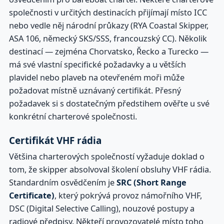
společnosti v určitých destinacích přijímají místo ICC
nebo vedle něj národní průkazy (RYA Coastal Skipper,
ASA 106, německý SKS/SSS, francouzský CC). Několik
destinací — zejména Chorvatsko, Řecko a Turecko —
má své vlastní specifické požadavky a u větších
plavidel nebo plaveb na otevřeném moři může
požadovat místně uznávaný certifikát. Přesný
požadavek si s dostatečným předstihem ověřte u své
konkrétní charterové společnosti.
Certifikát VHF rádia
Většina charterových společností vyžaduje doklad o
tom, že skipper absolvoval školení obsluhy VHF rádia.
Standardním osvědčením je
SRC (Short Range
Certificate)
, který pokrývá provoz námořního VHF,
DSC (Digital Selective Calling), nouzové postupy a
radiové předpisy. Někteří provozovatelé místo toho