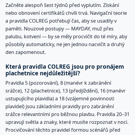
Začněte alespoň šest týdnů před vyplutím. Získání
nebo obnovení certifikátů chvíli trvá. Navigační teorie
a pravidla COLREG potřebují čas, aby se usadily v
paměti. Nouzové postupy — MAYDAY, muž přes
palubu, kotvení — by se měly procvičit do té míry, aby
působily automaticky, ne jen jednou nacvičit a druhý
den zapomenout.
Která pravidla COLREG jsou pro pronájem
plachetnice nejdůležitější?
Pravidla 5 (pozorování), 8 (manévr k zabránění
srážce), 12 (plachetnice), 13 (předjíždění), 16 (manévr
ustupujícího plavidla) a 18 (vzájemné povinnosti
plavidel) jsou základními pravidly pro zabránění
srážce relevantními pro běžnou plavbu. Pravidla 20–31
upravují světla a znaky, které musíte rozpoznat v noci.
Procvičování těchto pravidel formou scénářů před