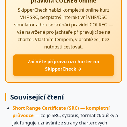
pravidla COLREG online
SkipperCheck nabízí kompletní online kurz
VHF SRC, bezplatný interaktivní VHF/DSC
simulátor a hru se scénáři pravidel COLREG —
vše navržené pro jachtaře připravující se na
charter. Vlastním tempem, v prohlížeči, bez
nutnosti cestovat.
Začněte přípravu na charter na
SkipperCheck →
Související čtení
Short Range Certificate (SRC) — kompletní
průvodce
— co je SRC, sylabus, formát zkoušky a
jak funguje uznávání ze strany charterových