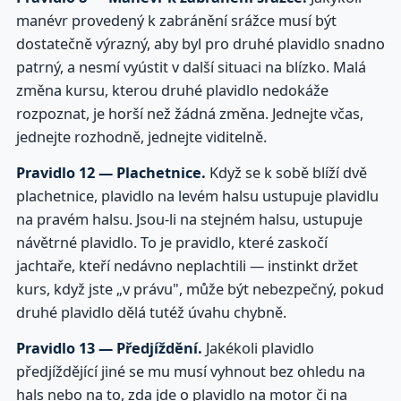
manévr provedený k zabránění srážce musí být
dostatečně výrazný, aby byl pro druhé plavidlo snadno
patrný, a nesmí vyústit v další situaci na blízko. Malá
změna kursu, kterou druhé plavidlo nedokáže
rozpoznat, je horší než žádná změna. Jednejte včas,
jednejte rozhodně, jednejte viditelně.
Pravidlo 12 — Plachetnice.
Když se k sobě blíží dvě
plachetnice, plavidlo na levém halsu ustupuje plavidlu
na pravém halsu. Jsou-li na stejném halsu, ustupuje
návětrné plavidlo. To je pravidlo, které zaskočí
jachtaře, kteří nedávno neplachtili — instinkt držet
kurs, když jste „v právu", může být nebezpečný, pokud
druhé plavidlo dělá tutéž úvahu chybně.
Pravidlo 13 — Předjíždění.
Jakékoli plavidlo
předjíždějící jiné se mu musí vyhnout bez ohledu na
hals nebo na to, zda jde o plavidlo na motor či na