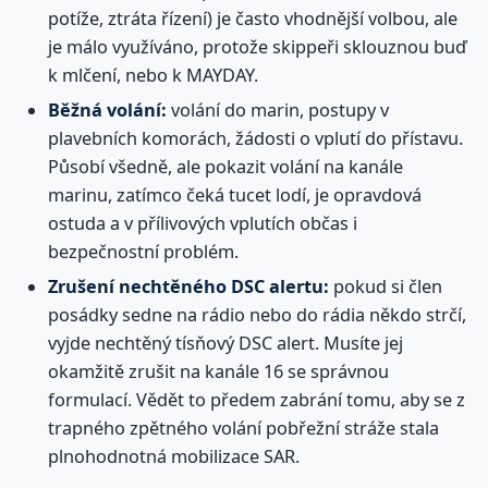
potíže, ztráta řízení) je často vhodnější volbou, ale
je málo využíváno, protože skippeři sklouznou buď
k mlčení, nebo k MAYDAY.
Běžná volání:
volání do marin, postupy v
plavebních komorách, žádosti o vplutí do přístavu.
Působí všedně, ale pokazit volání na kanále
marinu, zatímco čeká tucet lodí, je opravdová
ostuda a v přílivových vplutích občas i
bezpečnostní problém.
Zrušení nechtěného DSC alertu:
pokud si člen
posádky sedne na rádio nebo do rádia někdo strčí,
vyjde nechtěný tísňový DSC alert. Musíte jej
okamžitě zrušit na kanále 16 se správnou
formulací. Vědět to předem zabrání tomu, aby se z
trapného zpětného volání pobřežní stráže stala
plnohodnotná mobilizace SAR.