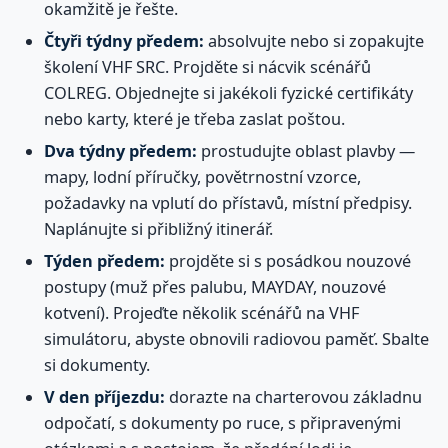
okamžitě je řešte.
Čtyři týdny předem:
absolvujte nebo si zopakujte
školení VHF SRC. Projděte si nácvik scénářů
COLREG. Objednejte si jakékoli fyzické certifikáty
nebo karty, které je třeba zaslat poštou.
Dva týdny předem:
prostudujte oblast plavby —
mapy, lodní příručky, povětrnostní vzorce,
požadavky na vplutí do přístavů, místní předpisy.
Naplánujte si přibližný itinerář.
Týden předem:
projděte si s posádkou nouzové
postupy (muž přes palubu, MAYDAY, nouzové
kotvení). Projeďte několik scénářů na VHF
simulátoru, abyste obnovili radiovou paměť. Sbalte
si dokumenty.
V den příjezdu:
dorazte na charterovou základnu
odpočatí, s dokumenty po ruce, s připravenými