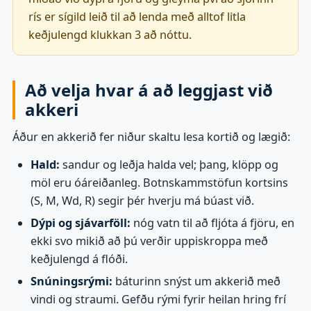
rís er sígild leið til að lenda með alltof litla
keðjulengd klukkan 3 að nóttu.
Að velja hvar á að leggjast við
akkeri
Áður en akkerið fer niður skaltu lesa kortið og lægið:
Hald:
sandur og leðja halda vel; þang, klöpp og
möl eru óáreiðanleg. Botnskammstöfun kortsins
(S, M, Wd, R) segir þér hverju má búast við.
Dýpi og sjávarföll:
nóg vatn til að fljóta á fjöru, en
ekki svo mikið að þú verðir uppiskroppa með
keðjulengd á flóði.
Snúningsrými:
báturinn snýst um akkerið með
vindi og straumi. Gefðu rými fyrir heilan hring frí