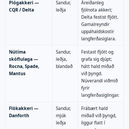
Plógakkeri —
Sandur,
Áreiðanleg
CQR / Delta
leðja
fjölnota akkeri;
Delta festist fljótt.
Gamalreyndir
uppáhaldskostir
langferðasiglara.
Nútíma
Sandur,
Festast fljótt og
skóflulaga —
leðja,
grafa sig djúpt;
Rocna, Spade,
blandað
hátt hald miðað
Mantus
við þyngd.
Núverandi viðmið
fyrir
langferðasiglingar.
Flökakkeri —
Sandur,
Frábært hald
Danforth
mjúk
miðað við þyngd,
leðja
liggur flatt í