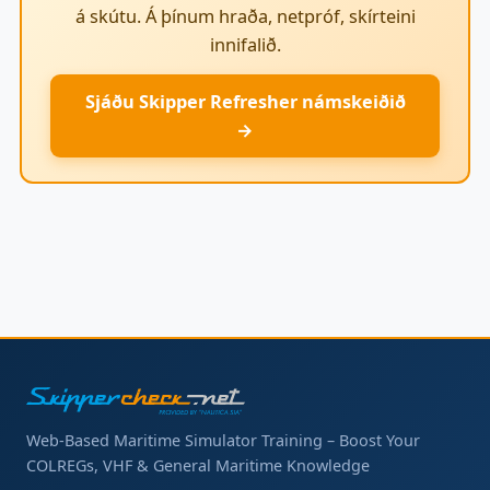
á skútu. Á þínum hraða, netpróf, skírteini
innifalið.
Sjáðu Skipper Refresher námskeiðið
→
Web-Based Maritime Simulator Training – Boost Your
COLREGs, VHF & General Maritime Knowledge