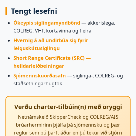
Tengt lesefni
Ókeypis siglingamyndbönd
— akkerislega,
COLREG, VHF, kortavinna og fleira
Hvernig á að undirbúa sig fyrir
leiguskútusiglingu
Short Range Certificate (SRC) —
heildarleiðbeiningar
Sjómennskuorðasafn
— siglinga-, COLREG- og
staðsetningarhugtök
Verðu charter-tilbúin(n) með öryggi
Netnámskeið SkipperCheck og COLREG/AIS
brúarhermirinn þjálfa þá sjómennsku og þær
reglur sem þú þarft áður en þú tekur við stjórn