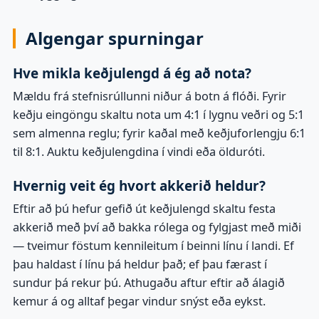
Algengar spurningar
Hve mikla keðjulengd á ég að nota?
Mældu frá stefnisrúllunni niður á botn á flóði. Fyrir
keðju eingöngu skaltu nota um 4:1 í lygnu veðri og 5:1
sem almenna reglu; fyrir kaðal með keðjuforlengju 6:1
til 8:1. Auktu keðjulengdina í vindi eða ölduróti.
Hvernig veit ég hvort akkerið heldur?
Eftir að þú hefur gefið út keðjulengd skaltu festa
akkerið með því að bakka rólega og fylgjast með miði
— tveimur föstum kennileitum í beinni línu í landi. Ef
þau haldast í línu þá heldur það; ef þau færast í
sundur þá rekur þú. Athugaðu aftur eftir að álagið
kemur á og alltaf þegar vindur snýst eða eykst.