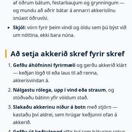
af öðrum bátum, festarbaujum og grynningum —
og mundu að aðrir bátar á annarri akkerislínu
snúast öðruvísi.
Skjól:
vörn fyrir þeim vindi og öldu sem þú býst við
um nóttina, ekki bara núna.
Að setja akkerið skref fyrir skref
Gefðu áhöfninni fyrirmæli
og gerðu akkerið klárt
— keðjan lögð til eða laus til að renna,
akkerisvindan á.
Nálgastu rólega, upp í vind eða straum
, og
stöðvaðu bátinn yfir völdum stað.
Slakaðu akkerinu niður á botn
með stjórn —
kastaðu því aldrei, sem hrúgar keðjunni ofan á
akkerið.
Gefðu út keðjulengd
eftir því sem báturinn rekur