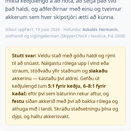
mikla keðjulengd á að nota, að setja það svo
það haldi, og aðferðirnar með einu og tveimur
akkerum sem hver skipstjóri ætti að kunna.
Síðast uppfært: 19 June 2026 · Höfundur
Askolds Hermanis
,
stofnandi og siglingakennari (SkipperCheck / Nautica, frá 2008)
Stutt svar:
Veldu stað með góðu haldi og rými
til að snúast. Nálgastu rólega upp í vind eða
straum, stöðvaðu yfir staðnum og
slakaðu
akkerinu — kastaðu því aldrei. Gefðu út
keðjulengd (um
5:1 fyrir keðju, 6–8:1 fyrir
kaðal
) eftir því sem báturinn rekur aftur, og
festu
síðan akkerið með því að bakka rólega og
athuga mið í landi. Skráðu staðsetningu þína og
dýpi, og haltu akkerisvakt.