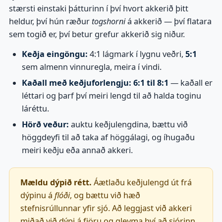
stærsti einstaki þátturinn í því hvort akkerið þitt
heldur, því hún ræður
togshorni
á akkerið — því flatara
sem togið er, því betur grefur akkerið sig niður.
Keðja eingöngu:
4:1 lágmark í lygnu veðri,
5:1
sem almenn vinnuregla, meira í vindi.
Kaðall með keðjuforlengju:
6:1 til 8:1
— kaðall er
léttari og þarf því meiri lengd til að halda toginu
láréttu.
Hörð veður:
auktu keðjulengdina, bættu við
höggdeyfi til að taka af höggálagi, og íhugaðu
meiri keðju eða annað akkeri.
Mældu dýpið rétt.
Áætlaðu keðjulengd út frá
dýpinu á
flóði
, og bættu við hæð
stefnisrúllunnar yfir sjó. Að leggjast við akkeri
miðað við dýpi á fjöru og gleyma því að sjórinn