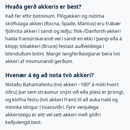
Hvaða gerð akkeris er best?
Það fer eftir botninum. Plógakkeri og nútíma
skóflulaga akkeri (Rocna, Spade, Mantus) eru frábær
fjölnota akkeri í sandi og leðju; flök-/Danforth-akkeri
halda framúrskarandi vel í sandi en ekki í þangi eða á
klöpp; klóakkeri (Bruce) festast auðveldlega í
blönduðum botni. Margir langferðasiglarar bera tvö
akkeri af mismunandi gerðum.
Hvenær á ég að nota tvö akkeri?
Notaðu Bahamafestu (tvö akkeri ~180° á móti hvort
öðru) þar sem straumur snýst við eða pláss er þröngt,
og klofna festu (tvö akkeri fram) til að auka hald og
minnka slingur í hvassviðri. Fyrir venjulega
akkerislegu er eitt vel sett akkeri með góðri
keðjulengd best.