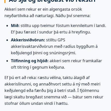
Akkeri sem rekur er ein algengasta orsök
neyðartilvika að næturlagi. Náðu því snemma:
Mið:
stilltu upp tveimur föstum kennileitum í landi.
Ef þau færast í sundur þá ertu á hreyfingu.
Akkerisviðvörun:
stilltu GPS
akkerisvaktarviðvörun með radíus byggðum á
keðjulengd þinni og snúningsrými.
Tilfinning og hljóð:
akkeri sem rekur framkallar
oft titring í gegnum keðjuna.
Ef þú ert að reka: ræstu vélina, taktu álagið af
akkerislínunni, og annaðhvort settu á ný með meiri
keðjulengd eða færðu þig á betri stað. Í fjölmennu
lægi skaltu bregðast snemma við — bátur sem rekur
stofnar öllum undan vindi í hættu.