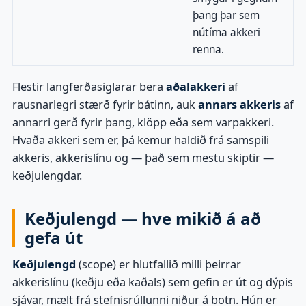
þang þar sem
nútíma akkeri
renna.
Flestir langferðasiglarar bera
aðalakkeri
af
rausnarlegri stærð fyrir bátinn, auk
annars akkeris
af
annarri gerð fyrir þang, klöpp eða sem varpakkeri.
Hvaða akkeri sem er, þá kemur haldið frá samspili
akkeris, akkerislínu og — það sem mestu skiptir —
keðjulengdar.
Keðjulengd — hve mikið á að
gefa út
Keðjulengd
(scope) er hlutfallið milli þeirrar
akkerislínu (keðju eða kaðals) sem gefin er út og dýpis
sjávar, mælt frá stefnisrúllunni niður á botn. Hún er