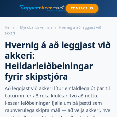
CONTACT US
Heim
›
Myndbandskennsla
›
Hvernig á að leggjast við
akkeri
Hvernig á að leggjast við
akkeri:
Heildarleiðbeiningar
fyrir skipstjóra
Að leggjast við akkeri lítur einfaldlega út þar til
báturinn fer að reka klukkan tvö að nóttu.
Þessar leiðbeiningar fjalla um þá þætti sem
raunverulega skipta máli — að velja akkeri, hve