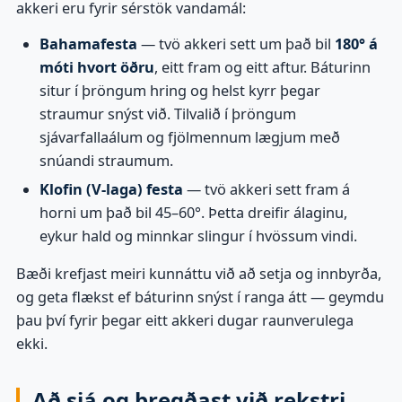
akkeri eru fyrir sérstök vandamál:
Bahamafesta
— tvö akkeri sett um það bil
180° á
móti hvort öðru
, eitt fram og eitt aftur. Báturinn
situr í þröngum hring og helst kyrr þegar
straumur snýst við. Tilvalið í þröngum
sjávarfallaálum og fjölmennum lægjum með
snúandi straumum.
Klofin (V-laga) festa
— tvö akkeri sett fram á
horni um það bil 45–60°. Þetta dreifir álaginu,
eykur hald og minnkar slingur í hvössum vindi.
Bæði krefjast meiri kunnáttu við að setja og innbyrða,
og geta flækst ef báturinn snýst í ranga átt — geymdu
þau því fyrir þegar eitt akkeri dugar raunverulega
ekki.
Að sjá og bregðast við rekstri