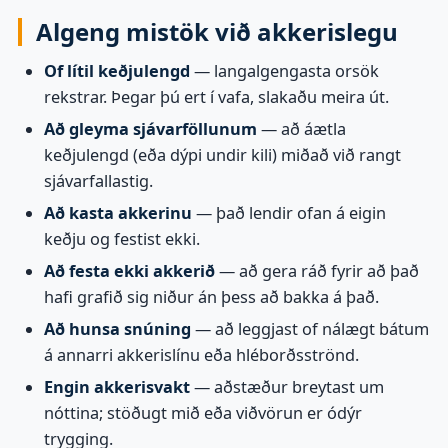
Algeng mistök við akkerislegu
Of lítil keðjulengd
— langalgengasta orsök
rekstrar. Þegar þú ert í vafa, slakaðu meira út.
Að gleyma sjávarföllunum
— að áætla
keðjulengd (eða dýpi undir kili) miðað við rangt
sjávarfallastig.
Að kasta akkerinu
— það lendir ofan á eigin
keðju og festist ekki.
Að festa ekki akkerið
— að gera ráð fyrir að það
hafi grafið sig niður án þess að bakka á það.
Að hunsa snúning
— að leggjast of nálægt bátum
á annarri akkerislínu eða hléborðsströnd.
Engin akkerisvakt
— aðstæður breytast um
nóttina; stöðugt mið eða viðvörun er ódýr
trygging.