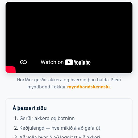
Horfðu: gerðir akkera og hvernig þau halda. Fleiri
myndbönd í okkar
myndbandskennslu
.
Á þessari síðu
Gerðir akkera og botninn
Keðjulengd — hve mikið á að gefa út
Að velja hvar á að leggjast við akkeri