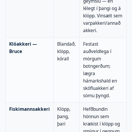
geymslu — en
lélegt í þangi og á
klöpp. Vinsælt sem
varpakkeri/annað
akkeri.
Klóakkeri —
Blandað,
Festast
Bruce
klöpp,
auðveldlega í
kórall
mörgum
botngerðum;
lægra
hámarkshald en
skófluakkeri af
sömu þyngd.
Fiskimannsakkeri
Klöpp,
Hefðbundin
þang,
hönnun sem
þari
krækist í klöpp og
smýgur í gegnum