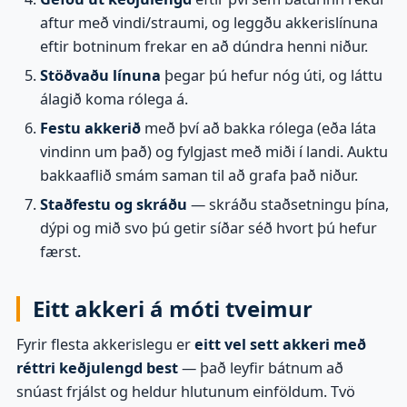
aftur með vindi/straumi, og leggðu akkerislínuna
eftir botninum frekar en að dúndra henni niður.
Stöðvaðu línuna
þegar þú hefur nóg úti, og láttu
álagið koma rólega á.
Festu akkerið
með því að bakka rólega (eða láta
vindinn um það) og fylgjast með miði í landi. Auktu
bakkaaflið smám saman til að grafa það niður.
Staðfestu og skráðu
— skráðu staðsetningu þína,
dýpi og mið svo þú getir síðar séð hvort þú hefur
færst.
Eitt akkeri á móti tveimur
Fyrir flesta akkerislegu er
eitt vel sett akkeri með
réttri keðjulengd best
— það leyfir bátnum að
snúast frjálst og heldur hlutunum einföldum. Tvö