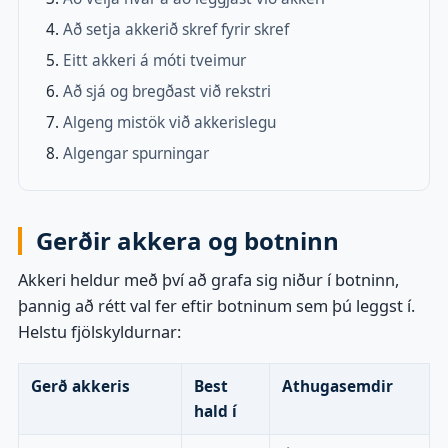
Að setja akkerið skref fyrir skref
Eitt akkeri á móti tveimur
Að sjá og bregðast við rekstri
Algeng mistök við akkerislegu
Algengar spurningar
Gerðir akkera og botninn
Akkeri heldur með því að grafa sig niður í botninn,
þannig að rétt val fer eftir botninum sem þú leggst í.
Helstu fjölskyldurnar:
Gerð akkeris
Best
Athugasemdir
hald í