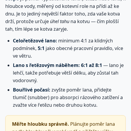
hloubce vody, měřený od kotevní role na přídi až ke
dnu. Je to jediný největší faktor toho, zda vaše kotva
drží, protože určuje
úhel tahu
na kotvu — čím plošší
tah, tím lépe se kotva zaryje.
Celořetězové lano:
minimum 4:1 za klidných
podmínek,
5:1
jako obecné pracovní pravidlo, více
ve větru.
Lano s řetězovým náběhem:
6:1 až 8:1
— lano je
lehčí, takže potřebuje větší délku, aby zůstal tah
vodorovný.
Bouřlivé počasí:
zvyšte poměr lana, přidejte
tlumič (snubber) pro absorpci rázového zatížení a
zvažte více řetězu nebo druhou kotvu.
Měřte hloubku správně.
Plánujte poměr lana