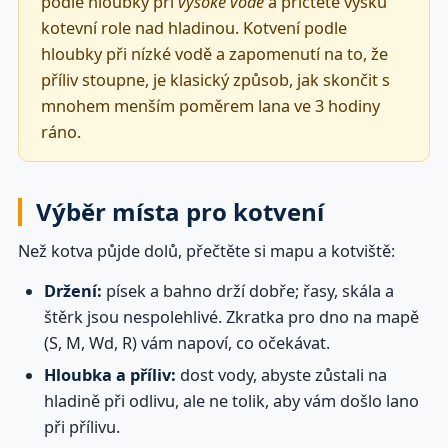
podle hloubky při
vysoké vodě
a přičtěte výšku
kotevní role nad hladinou. Kotvení podle
hloubky při nízké vodě a zapomenutí na to, že
příliv stoupne, je klasický způsob, jak skončit s
mnohem menším poměrem lana ve 3 hodiny
ráno.
Výběr místa pro kotvení
Než kotva půjde dolů, přečtěte si mapu a kotviště:
Držení:
písek a bahno drží dobře; řasy, skála a
štěrk jsou nespolehlivé. Zkratka pro dno na mapě
(S, M, Wd, R) vám napoví, co očekávat.
Hloubka a příliv:
dost vody, abyste zůstali na
hladině při odlivu, ale ne tolik, aby vám došlo lano
při přílivu.