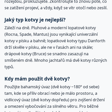
rozejdou, prokluzujete. Zkontrolujte to znovu poté, co
se zatížení projeví, a vždy, když se vítr otočí nebo zesílí.
Jaký typ kotvy je nejlepší?
Záleží na dně. Pluhové a moderní lopatové kotvy
(Rocna, Spade, Mantus) jsou vynikající univerzální
kotvy v písku a bahně; lopatkové kotvy typu Danforth
drží skvěle v písku, ale ne v řasách ani na skále;
drápové kotvy (Bruce) se snadno zasazují na
smíšeném dně. Mnoho jachtařů má dvě kotvy různých
typů.
Kdy mám použít dvě kotvy?
Použijte bahamský úvaz (dvě kotvy ~180° od sebe)
tam, kde se příliv obrací nebo je málo prostoru, a
vidlicový úvaz (dvě kotvy dopředu) pro zvýšení držení
a omezení vybočování za silného větru. Pro běžné