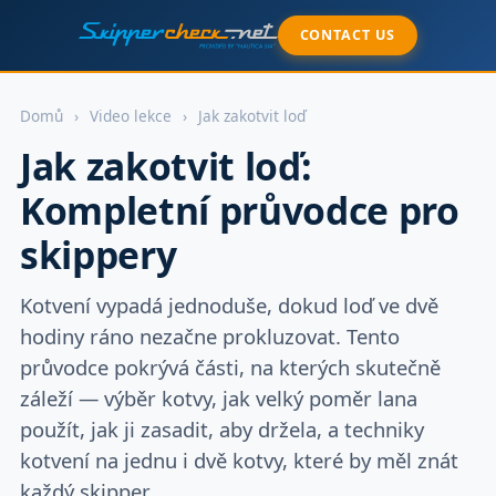
CONTACT US
Domů
›
Video lekce
›
Jak zakotvit loď
Jak zakotvit loď:
Kompletní průvodce pro
skippery
Kotvení vypadá jednoduše, dokud loď ve dvě
hodiny ráno nezačne prokluzovat. Tento
průvodce pokrývá části, na kterých skutečně
záleží — výběr kotvy, jak velký poměr lana
použít, jak ji zasadit, aby držela, a techniky
kotvení na jednu i dvě kotvy, které by měl znát
každý skipper.