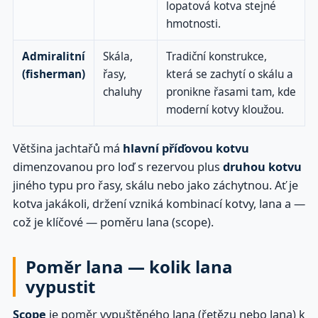
lopatová kotva stejné
hmotnosti.
Admiralitní
Skála,
Tradiční konstrukce,
(fisherman)
řasy,
která se zachytí o skálu a
chaluhy
pronikne řasami tam, kde
moderní kotvy kloužou.
Většina jachtařů má
hlavní příďovou kotvu
dimenzovanou pro loď s rezervou plus
druhou kotvu
jiného typu pro řasy, skálu nebo jako záchytnou. Ať je
kotva jakákoli, držení vzniká kombinací kotvy, lana a —
což je klíčové — poměru lana (scope).
Poměr lana — kolik lana
vypustit
Scope
je poměr vypuštěného lana (řetězu nebo lana) k