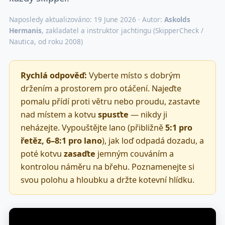
Naposledy aktualizováno: 19 June 2026 · Autor:
Askolds
Hermanis
, zakladatel a instruktor jachtingu (SkipperCheck /
Nautica, od roku 2008)
Rychlá odpověď:
Vyberte místo s dobrým
držením a prostorem pro otáčení. Najeďte
pomalu přídí proti větru nebo proudu, zastavte
nad místem a kotvu
spusťte
— nikdy ji
neházejte. Vypouštějte lano (přibližně
5:1 pro
řetěz, 6–8:1 pro lano
), jak loď odpadá dozadu, a
poté kotvu
zasaďte
jemným couváním a
kontrolou náměru na břehu. Poznamenejte si
svou polohu a hloubku a držte kotevní hlídku.