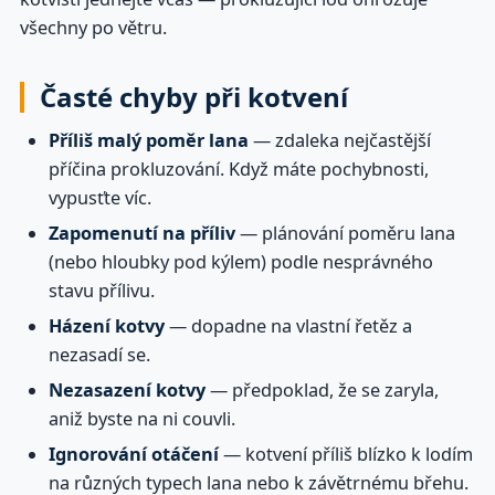
všechny po větru.
Časté chyby při kotvení
Příliš malý poměr lana
— zdaleka nejčastější
příčina prokluzování. Když máte pochybnosti,
vypusťte víc.
Zapomenutí na příliv
— plánování poměru lana
(nebo hloubky pod kýlem) podle nesprávného
stavu přílivu.
Házení kotvy
— dopadne na vlastní řetěz a
nezasadí se.
Nezasazení kotvy
— předpoklad, že se zaryla,
aniž byste na ni couvli.
Ignorování otáčení
— kotvení příliš blízko k lodím
na různých typech lana nebo k závětrnému břehu.