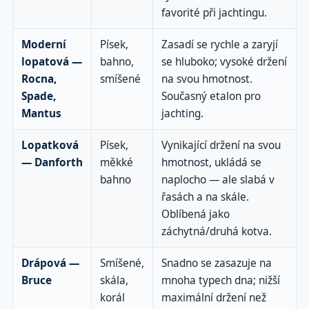
favorité při jachtingu.
Moderní
Písek,
Zasadí se rychle a zaryjí
lopatová —
bahno,
se hluboko; vysoké držení
Rocna,
smíšené
na svou hmotnost.
Spade,
Současný etalon pro
Mantus
jachting.
Lopatková
Písek,
Vynikající držení na svou
— Danforth
měkké
hmotnost, ukládá se
bahno
naplocho — ale slabá v
řasách a na skále.
Oblíbená jako
záchytná/druhá kotva.
Drápová —
Smíšené,
Snadno se zasazuje na
Bruce
skála,
mnoha typech dna; nižší
korál
maximální držení než