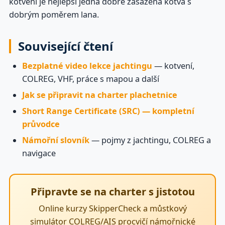
kotvení je nejlepší jedna dobře zasazená kotva s
dobrým poměrem lana.
Související čtení
Bezplatné video lekce jachtingu
— kotvení,
COLREG, VHF, práce s mapou a další
Jak se připravit na charter plachetnice
Short Range Certificate (SRC) — kompletní
průvodce
Námořní slovník
— pojmy z jachtingu, COLREG a
navigace
Připravte se na charter s jistotou
Online kurzy SkipperCheck a můstkový
simulátor COLREG/AIS procvičí námořnické