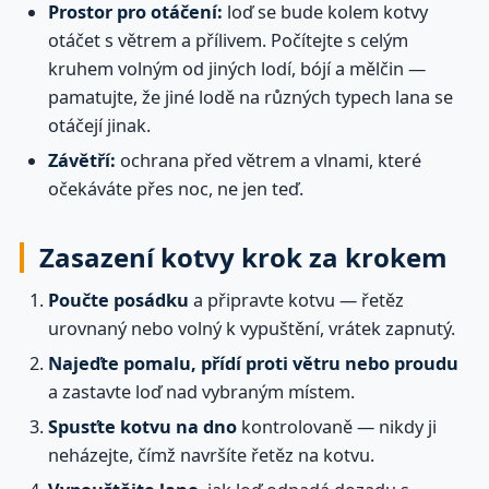
Prostor pro otáčení:
loď se bude kolem kotvy
otáčet s větrem a přílivem. Počítejte s celým
kruhem volným od jiných lodí, bójí a mělčin —
pamatujte, že jiné lodě na různých typech lana se
otáčejí jinak.
Závětří:
ochrana před větrem a vlnami, které
očekáváte přes noc, ne jen teď.
Zasazení kotvy krok za krokem
Poučte posádku
a připravte kotvu — řetěz
urovnaný nebo volný k vypuštění, vrátek zapnutý.
Najeďte pomalu, přídí proti větru nebo proudu
a zastavte loď nad vybraným místem.
Spusťte kotvu na dno
kontrolovaně — nikdy ji
neházejte, čímž navršíte řetěz na kotvu.