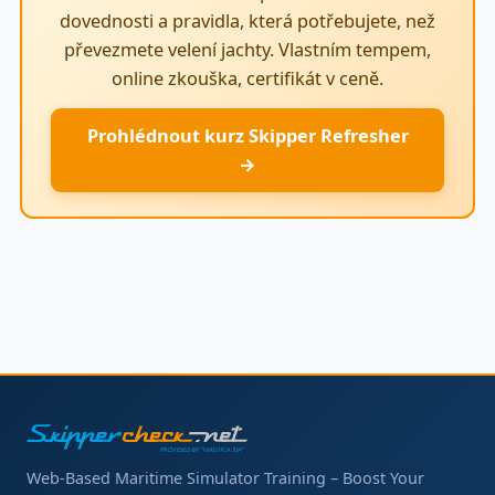
dovednosti a pravidla, která potřebujete, než
převezmete velení jachty. Vlastním tempem,
online zkouška, certifikát v ceně.
Prohlédnout kurz Skipper Refresher
→
Web-Based Maritime Simulator Training – Boost Your