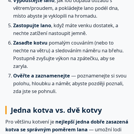
Vypouštějte lano
, jak loď odpadá dozadu s
větrem/proudem, a pokládejte lano podél dna,
místo abyste je vyklopili na hromadu.
Zastopujte lano
, když máte venku dostatek, a
nechte zatížení nastoupit jemně.
Zasaďte kotvu
pomalým couváním (nebo to
nechte na větru) a sledováním náměru na břehu.
Postupně zvyšujte výkon na zpátečku, aby se
zaryla.
Ověřte a zaznamenejte
— poznamenejte si svou
polohu, hloubku a náměr, abyste později poznali,
zda jste se pohnuli.
Jedna kotva vs. dvě kotvy
Pro většinu kotvení je
nejlepší jedna dobře zasazená
kotva se správným poměrem lana
— umožní lodi