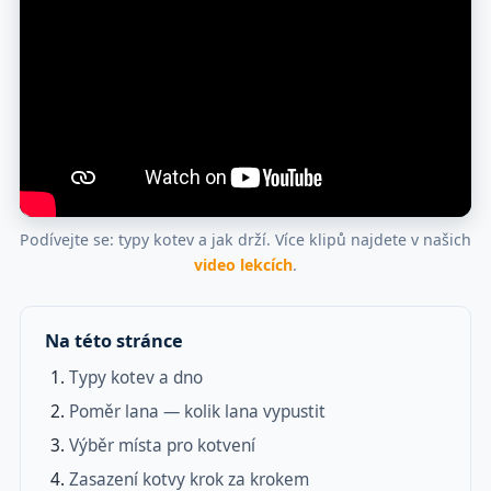
Podívejte se: typy kotev a jak drží. Více klipů najdete v našich
video lekcích
.
Na této stránce
Typy kotev a dno
Poměr lana — kolik lana vypustit
Výběr místa pro kotvení
Zasazení kotvy krok za krokem