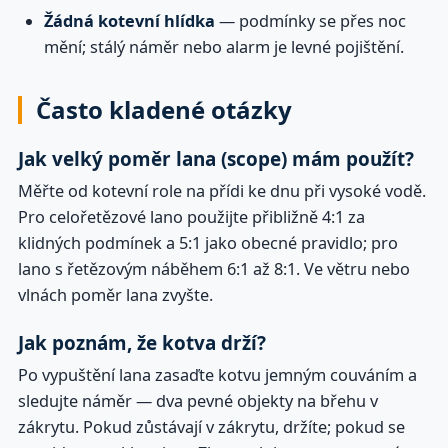
Žádná kotevní hlídka
— podmínky se přes noc
mění; stálý náměr nebo alarm je levné pojištění.
Často kladené otázky
Jak velký poměr lana (scope) mám použít?
Měřte od kotevní role na přídi ke dnu při vysoké vodě.
Pro celořetězové lano použijte přibližně 4:1 za
klidných podmínek a 5:1 jako obecné pravidlo; pro
lano s řetězovým náběhem 6:1 až 8:1. Ve větru nebo
vlnách poměr lana zvyšte.
Jak poznám, že kotva drží?
Po vypuštění lana zasaďte kotvu jemným couváním a
sledujte náměr — dva pevné objekty na břehu v
zákrytu. Pokud zůstávají v zákrytu, držíte; pokud se