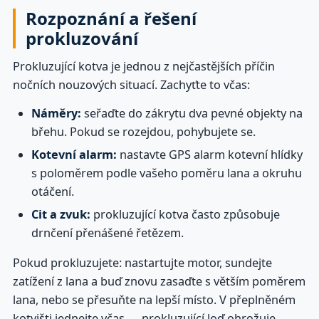
Rozpoznání a řešení
prokluzování
Prokluzující kotva je jednou z nejčastějších příčin
nočních nouzových situací. Zachyťte to včas:
Náměry:
seřaďte do zákrytu dva pevné objekty na
břehu. Pokud se rozejdou, pohybujete se.
Kotevní alarm:
nastavte GPS alarm kotevní hlídky
s poloměrem podle vašeho poměru lana a okruhu
otáčení.
Cit a zvuk:
prokluzující kotva často způsobuje
drnčení přenášené řetězem.
Pokud prokluzujete: nastartujte motor, sundejte
zatížení z lana a buď znovu zasaďte s větším poměrem
lana, nebo se přesuňte na lepší místo. V přeplněném
kotvišti jednejte včas — prokluzující loď ohrožuje