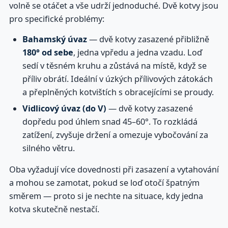
volně se otáčet a vše udrží jednoduché. Dvě kotvy jsou
pro specifické problémy:
Bahamský úvaz
— dvě kotvy zasazené přibližně
180° od sebe
, jedna vpředu a jedna vzadu. Loď
sedí v těsném kruhu a zůstává na místě, když se
příliv obrátí. Ideální v úzkých přílivových zátokách
a přeplněných kotvištích s obracejícími se proudy.
Vidlicový úvaz (do V)
— dvě kotvy zasazené
dopředu pod úhlem snad 45–60°. To rozkládá
zatížení, zvyšuje držení a omezuje vybočování za
silného větru.
Oba vyžadují více dovednosti při zasazení a vytahování
a mohou se zamotat, pokud se loď otočí špatným
směrem — proto si je nechte na situace, kdy jedna
kotva skutečně nestačí.