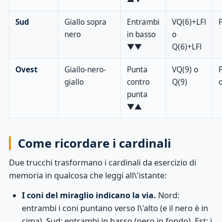
Sud
Giallo sopra
Entrambi
VQ(6)+LFl
nero
in basso
o
▼▼
Q(6)+LFl
Ovest
Giallo-nero-
Punta
VQ(9) o
giallo
contro
Q(9)
punta
▼▲
Come ricordare i cardinali
Due trucchi trasformano i cardinali da esercizio di
memoria in qualcosa che leggi all\'istante:
I coni del miraglio indicano la via.
Nord:
entrambi i coni puntano verso l\'alto (e il nero è in
cima). Sud: entrambi in basso (nero in fondo). Est: i