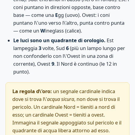
coni puntano in direzioni opposte, base contro
base — come una
E
gg (uovo). Ovest: i coni
puntano l\'uno verso l\'altro, punta contro punta
— come un
W
ineglass (calice).
Le luci sono un quadrante di orologio.
Est
lampeggia
3
volte, Sud
6
(più un lampo lungo per
non confonderlo con l\'Ovest in una zona di
corrente), Ovest
9
. Il Nord è continuo (le 12 in
punto).
La regola d\'oro:
un segnale cardinale indica
dove si trova l\'
acqua sicura
, non dove si trova il
pericolo. Un cardinale Nord = tieniti a nord di
esso; un cardinale Ovest = tieniti a ovest.
Immagina il segnale appoggiato sul pericolo e il
quadrante di acqua libera attorno ad esso.