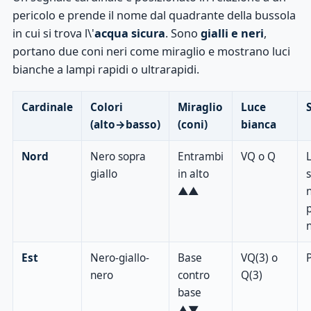
pericolo e prende il nome dal quadrante della bussola
in cui si trova l\'
acqua sicura
. Sono
gialli e neri
,
portano due coni neri come miraglio e mostrano luci
bianche a lampi rapidi o ultrarapidi.
Cardinale
Colori
Miraglio
Luce
(alto→basso)
(coni)
bianca
Nord
Nero sopra
Entrambi
VQ o Q
giallo
in alto
s
▲▲
Est
Nero-giallo-
Base
VQ(3) o
nero
contro
Q(3)
base
▲▼