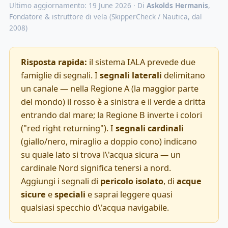
Ultimo aggiornamento: 19 June 2026 · Di
Askolds Hermanis
,
Fondatore & istruttore di vela (SkipperCheck / Nautica, dal
2008)
Risposta rapida:
il sistema IALA prevede due
famiglie di segnali. I
segnali laterali
delimitano
un canale — nella Regione A (la maggior parte
del mondo) il rosso è a sinistra e il verde a dritta
entrando dal mare; la Regione B inverte i colori
("red right returning"). I
segnali cardinali
(giallo/nero, miraglio a doppio cono) indicano
su quale lato si trova l\'acqua sicura — un
cardinale Nord significa tenersi a nord.
Aggiungi i segnali di
pericolo isolato
, di
acque
sicure
e
speciali
e saprai leggere quasi
qualsiasi specchio d\'acqua navigabile.