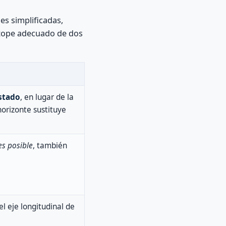
s simplificadas,
 tope adecuado de dos
stado
, en lugar de la
horizonte sustituye
 es posible
, también
l eje longitudinal de