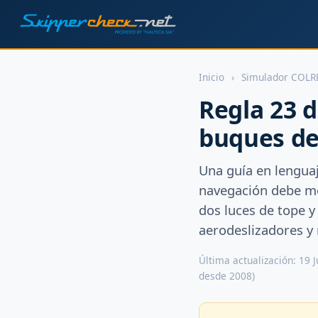
Inicio
›
Simulador COLR
Regla 23 
buques de
Una guía en lenguaj
navegación debe mo
dos luces de tope 
aerodeslizadores y
Última actualización: 19 
desde 2008)