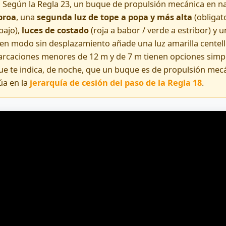
:
Según la Regla 23, un buque de propulsión mecánica en 
proa
, una
segunda luz de tope a popa y más alta
(obligato
bajo),
luces de costado
(roja a babor / verde a estribor) y 
en modo sin desplazamiento añade una luz amarilla centel
arcaciones menores de 12 m y de 7 m tienen opciones simpli
que te indica, de noche, que un buque es de propulsión mec
úa en la
jerarquía de cesión del paso de la Regla 18
.