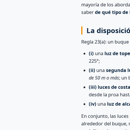
mayoría de los aborda
saber
de qué tipo de
La disposici
Regla 23(a): un buque
(i)
una
luz de top
225°;
(ii)
una
segunda l
de 50 m o más
; un
(iii)
luces de cost
desde la proa hast
(iv)
una
luz de al
En conjunto, las luces
alrededor del buque, m