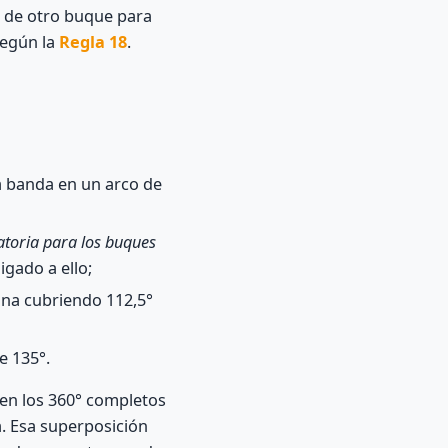
s de otro buque para
 según la
Regla 18
.
a banda en un arco de
atoria para los buques
gado a ello;
 una cubriendo 112,5°
e 135°.
bren los 360° completos
a. Esa superposición