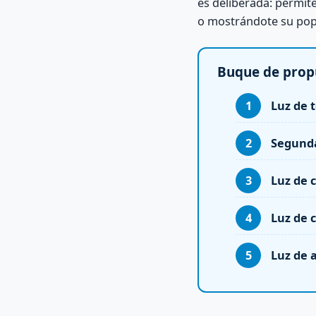
es deliberada: permit
o mostrándote su pop
Buque de propu
Luz de 
Segunda
Luz de 
Luz de 
Luz de 