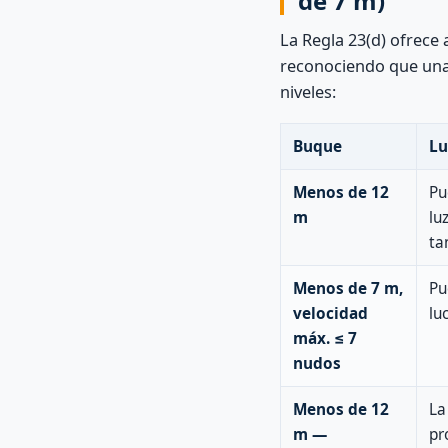
de 7 m)
La Regla 23(d) ofrece
reconociendo que una
niveles:
Buque
Lu
Menos de 12
Pu
m
lu
ta
Menos de 7 m,
Pu
velocidad
lu
máx. ≤ 7
nudos
Menos de 12
La
m —
pr