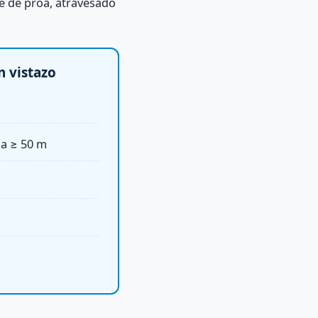
e de proa, atravesado
n vistazo
ia ≥ 50 m