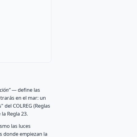
ción"
— define las
trarás en el mar: un
as" del COLREG (Reglas
 la Regla 23.
smo las luces
es donde empiezan la