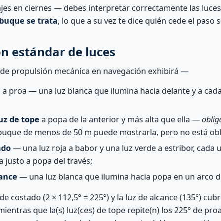
jes en ciernes — debes interpretar correctamente las luce
 buque se trata
, lo que a su vez te dice quién cede el paso
ón estándar de luces
 de propulsión mecánica en navegación exhibirá —
e
a proa — una luz blanca que ilumina hacia delante y a cad
uz de tope
a popa de la anterior y más alta que ella —
oblig
 buque de menos de 50 m puede mostrarla, pero no está obli
ado
— una luz roja a babor y una luz verde a estribor, cada
a justo a popa del través;
cance
— una luz blanca que ilumina hacia popa en un arco d
 de costado (2 × 112,5° = 225°) y la luz de alcance (135°) cu
ientras que la(s) luz(ces) de tope repite(n) los 225° de pro