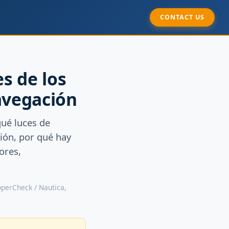
CONTACT US
s de los
avegación
qué luces de
ión, por qué hay
ores,
ipperCheck / Nautica,