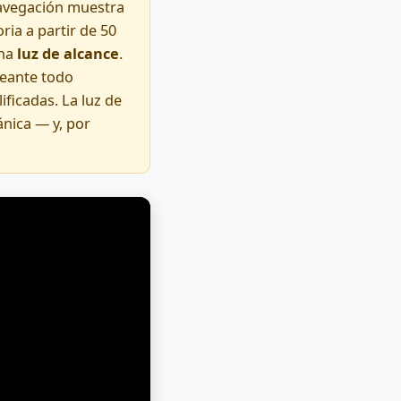
navegación muestra
ria a partir de 50
una
luz de alcance
.
leante todo
ficadas. La luz de
ánica — y, por