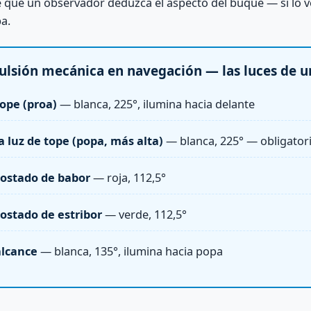
e que un observador deduzca el aspecto del buque — si lo v
a.
lsión mecánica en navegación — las luces de u
tope (proa)
— blanca, 225°, ilumina hacia delante
 luz de tope (popa, más alta)
— blanca, 225° — obligator
costado de babor
— roja, 112,5°
costado de estribor
— verde, 112,5°
alcance
— blanca, 135°, ilumina hacia popa