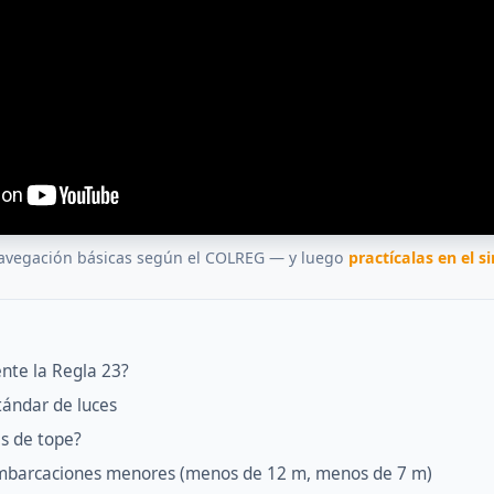
navegación básicas según el COLREG — y luego
practícalas en el 
nte la Regla 23?
tándar de luces
es de tope?
mbarcaciones menores (menos de 12 m, menos de 7 m)