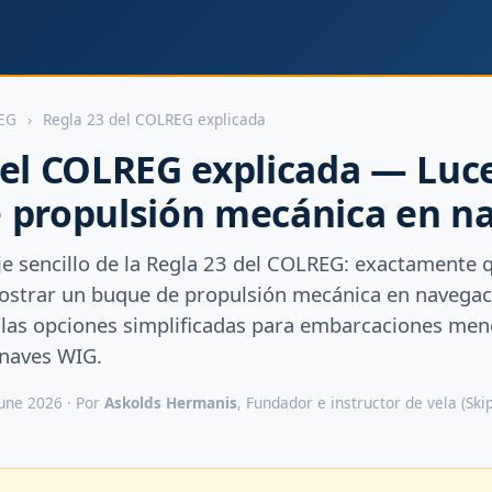
EG
›
Regla 23 del COLREG explicada
del COLREG explicada — Luce
 propulsión mecánica en n
e sencillo de la Regla 23 del COLREG: exactamente 
strar un buque de propulsión mecánica en navegac
y las opciones simplificadas para embarcaciones men
 naves WIG.
June 2026 · Por
Askolds Hermanis
, Fundador e instructor de vela (Sk