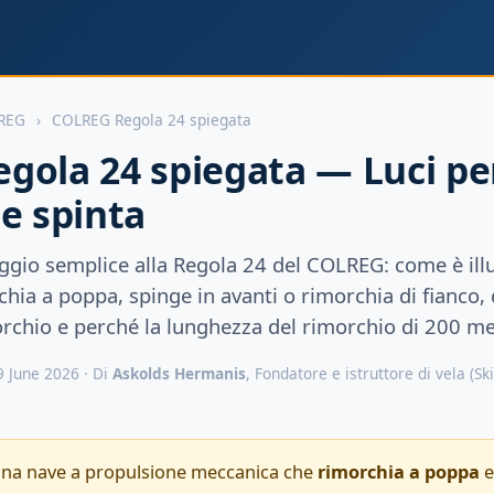
LREG
›
COLREG Regola 24 spiegata
gola 24 spiegata — Luci pe
e spinta
ggio semplice alla Regola 24 del COLREG: come è ill
ia a poppa, spinge in avanti o rimorchia di fianco, c
morchio e perché la lunghezza del rimorchio di 200 me
 June 2026 · Di
Askolds Hermanis
, Fondatore e istruttore di vela (S
na nave a propulsione meccanica che
rimorchia a poppa
e