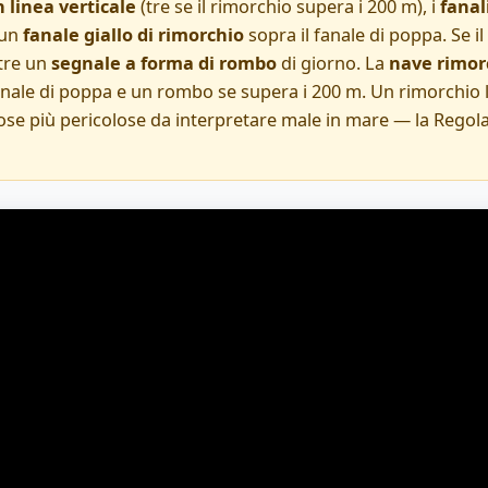
n linea verticale
(tre se il rimorchio supera i 200 m), i
fanali
 un
fanale giallo di rimorchio
sopra il fanale di poppa. Se i
ltre un
segnale a forma di rombo
di giorno. La
nave rimor
 fanale di poppa e un rombo se supera i 200 m. Un rimorchio
ose più pericolose da interpretare male in mare — la Regola