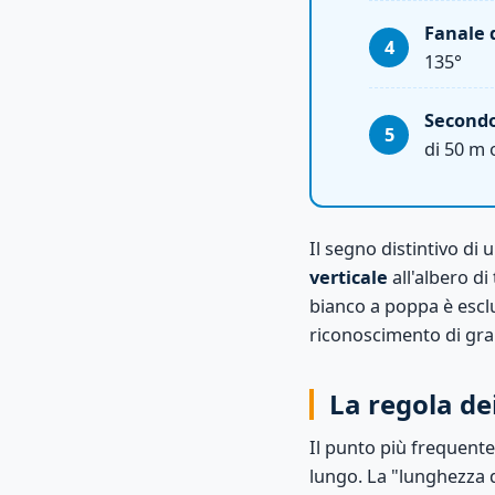
Fanale 
135°
Secondo 
di 50 m 
Il segno distintivo di
verticale
all'albero di
bianco a poppa è esclu
riconoscimento di gra
La regola de
Il punto più frequente
lungo. La "lunghezza 