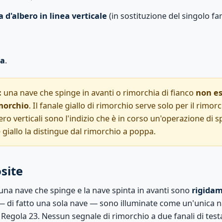
a d'albero in linea verticale
(in sostituzione del singolo fan
pa
.
:
una nave che spinge in avanti o rimorchia di fianco
non es
imorchio
. Il fanale giallo di rimorchio serve solo per il rimor
bero verticali sono l'indizio che è in corso un'operazione di s
e giallo la distingue dal rimorchio a poppa.
site
una nave che spinge e la nave spinta in avanti sono
rigidam
 di fatto una sola nave — sono illuminate come un'unica n
egola 23. Nessun segnale di rimorchio a due fanali di testa