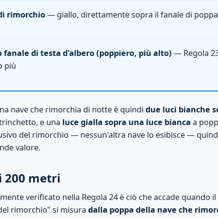
di rimorchio
— giallo, direttamente sopra il fanale di poppa
fanale di testa d'albero (poppiero, più alto)
— Regola 23(a
o più
 una nave che rimorchia di notte è quindi
due luci bianche s
 trinchetto, e una
luce gialla sopra una luce bianca
a poppa
sivo del rimorchio — nessun'altra nave lo esibisce — quindi
nde valore.
i 200 metri
mente verificato nella Regola 24 è ciò che accade quando il
del rimorchio" si misura
dalla poppa della nave che rimor