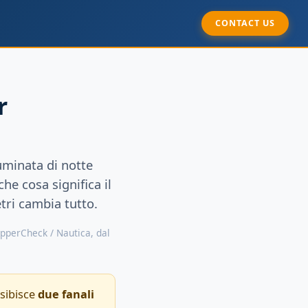
CONTACT US
r
uminata di notte
he cosa significa il
tri cambia tutto.
kipperCheck / Nautica, dal
sibisce
due fanali