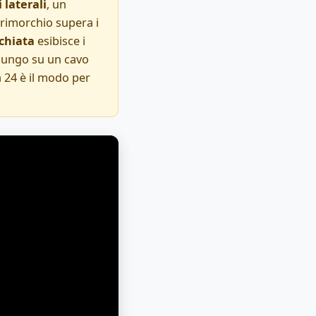
 laterali
, un
l rimorchio supera i
chiata
esibisce i
 lungo su un cavo
 24 è il modo per