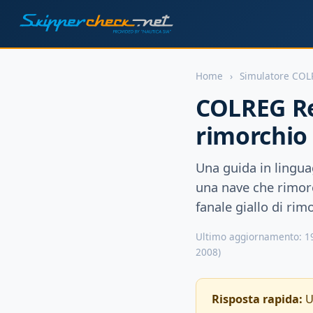
Home
›
Simulatore CO
COLREG Re
rimorchio 
Una guida in lingua
una nave che rimorch
fanale giallo di ri
Ultimo aggiornamento: 19
2008)
Risposta rapida:
U