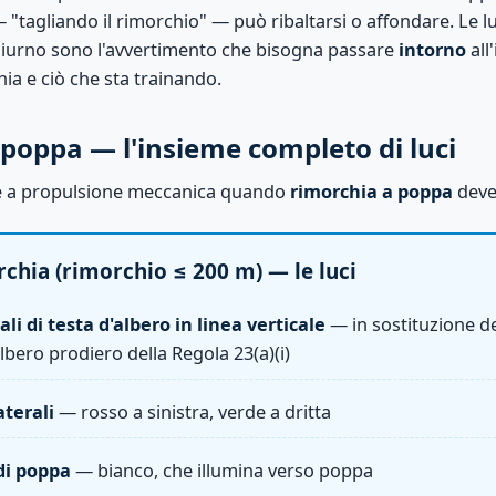
— "tagliando il rimorchio" — può ribaltarsi o affondare. Le lu
diurno sono l'avvertimento che bisogna passare
intorno
all
hia e ciò che sta trainando.
poppa — l'insieme completo di luci
ve a propulsione meccanica quando
rimorchia a poppa
deve
chia (rimorchio ≤ 200 m) — le luci
li di testa d'albero in linea verticale
— in sostituzione de
albero prodiero della Regola 23(a)(i)
aterali
— rosso a sinistra, verde a dritta
di poppa
— bianco, che illumina verso poppa