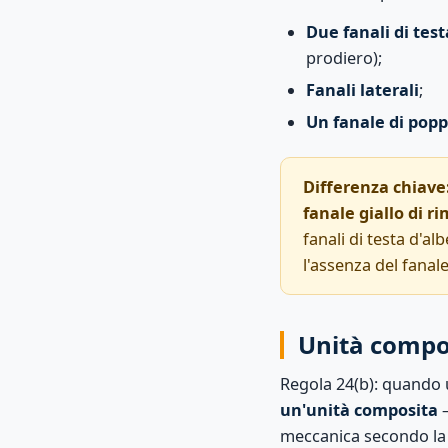
Due fanali di test
prodiero);
Fanali laterali
;
Un fanale di pop
Differenza chiave
fanale giallo di r
fanali di testa d'al
l'assenza del fanal
Unità compo
Regola 24(b): quando 
un'unità composita
—
meccanica secondo la R