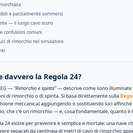
imorchiata
sibili e parzialmente sommersi
nte — il lungo cavo scuro
 e confusioni comuni
luci di rimorchio nel simulatore
nti
e davvero la Regola 24?
LREG —
"Rimorchio e spinta"
— descrive come sono illuminate e
i di rimorchio o di spinta. Si basa direttamente sulla
Rego
sione meccanica) aggiungendo o sostituendo luci affinché 
hio, che c'è un rimorchio — e, cosa fondamentale, quanto è 
ola 24 esiste per prevenire è semplice e mortale: una nave ch
re separati da centinaia di metri di cavo di rimorchio appe