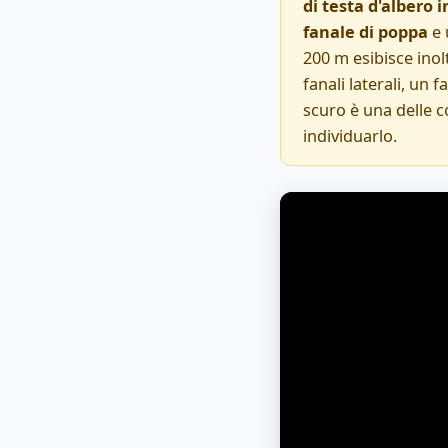
di testa d'albero i
fanale di poppa
e
200 m esibisce ino
fanali laterali, un
scuro è una delle c
individuarlo.