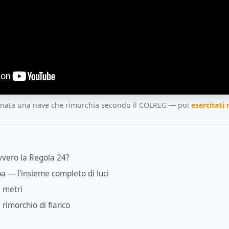
inata una nave che rimorchia secondo il COLREG — poi
esercitati
vvero la Regola 24?
a — l'insieme completo di luci
0 metri
e rimorchio di fianco