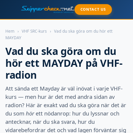
CONTACT US
Hem
›
VHF SRC-kurs
›
Vad du ska göra om du hör ett
MAYDAY
Vad du ska göra om du
hör ett MAYDAY på VHF-
radion
Att sända ett Mayday är väl inövat i varje VHF-
kurs — men hur är det med andra sidan av
radion? Här är exakt vad du ska göra när det är
du som
hör
ett nödanrop: hur du lyssnar och
antecknar, när du ska svara, hur du
vidarebefordrar det och vad lagen förväntar sig