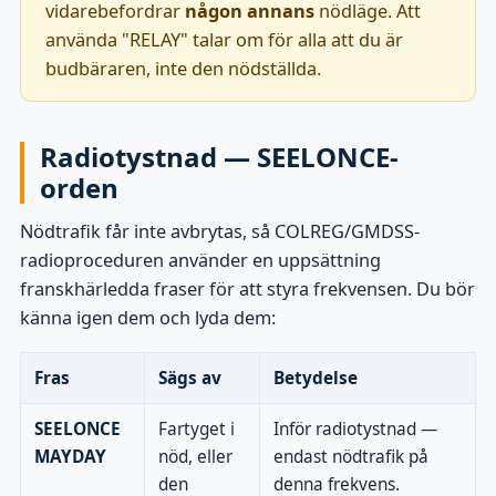
vidarebefordrar
någon annans
nödläge. Att
använda "RELAY" talar om för alla att du är
budbäraren, inte den nödställda.
Radiotystnad — SEELONCE-
orden
Nödtrafik får inte avbrytas, så COLREG/GMDSS-
radioproceduren använder en uppsättning
franskhärledda fraser för att styra frekvensen. Du bör
känna igen dem och lyda dem:
Fras
Sägs av
Betydelse
SEELONCE
Fartyget i
Inför radiotystnad —
MAYDAY
nöd, eller
endast nödtrafik på
den
denna frekvens.