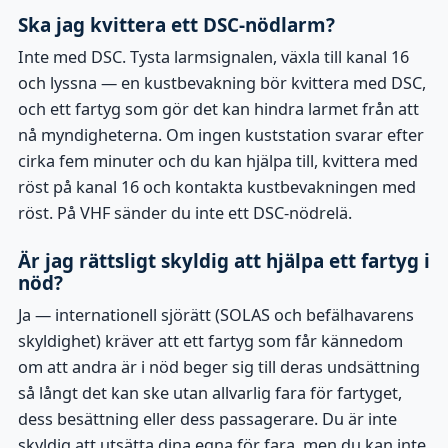
Ska jag kvittera ett DSC-nödlarm?
Inte med DSC. Tysta larmsignalen, växla till kanal 16
och lyssna — en kustbevakning bör kvittera med DSC,
och ett fartyg som gör det kan hindra larmet från att
nå myndigheterna. Om ingen kuststation svarar efter
cirka fem minuter och du kan hjälpa till, kvittera med
röst på kanal 16 och kontakta kustbevakningen med
röst. På VHF sänder du inte ett DSC-nödrelä.
Är jag rättsligt skyldig att hjälpa ett fartyg i
nöd?
Ja — internationell sjörätt (SOLAS och befälhavarens
skyldighet) kräver att ett fartyg som får kännedom
om att andra är i nöd beger sig till deras undsättning
så långt det kan ske utan allvarlig fara för fartyget,
dess besättning eller dess passagerare. Du är inte
skyldig att utsätta dina egna för fara, men du kan inte