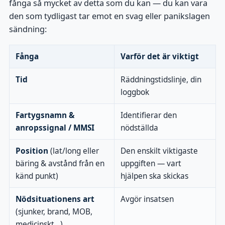
fånga så mycket av detta som du kan — du kan vara
den som tydligast tar emot en svag eller panikslagen
sändning:
Fånga
Varför det är viktigt
Tid
Räddningstidslinje, din
loggbok
Fartygsnamn &
Identifierar den
anropssignal / MMSI
nödställda
Position
(lat/long eller
Den enskilt viktigaste
bäring & avstånd från en
uppgiften — vart
känd punkt)
hjälpen ska skickas
Nödsituationens art
Avgör insatsen
(sjunker, brand, MOB,
medicinskt…)