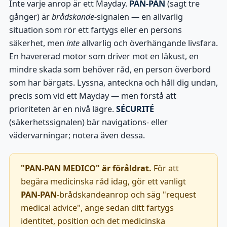
Inte varje anrop är ett Mayday.
PAN-PAN
(sagt tre
gånger) är
brådskande
-signalen — en allvarlig
situation som rör ett fartygs eller en persons
säkerhet, men
inte
allvarlig och överhängande livsfara.
En havererad motor som driver mot en läkust, en
mindre skada som behöver råd, en person överbord
som har bärgats. Lyssna, anteckna och håll dig undan,
precis som vid ett Mayday — men förstå att
prioriteten är en nivå lägre.
SÉCURITÉ
(säkerhetssignalen) bär navigations- eller
vädervarningar; notera även dessa.
"PAN-PAN MEDICO" är föråldrat.
För att
begära medicinska råd idag, gör ett vanligt
PAN-PAN
-brådskandeanrop och säg "request
medical advice", ange sedan ditt fartygs
identitet, position och det medicinska