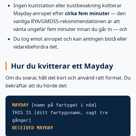
Ingen kuststation eller kustbevakning kvitterar
Mayday-anropet efter
cirka fem minuter
— den
vanliga RYA/GMDSS-rekommendationen är att
vänta ungefär fem minuter innan du går in —
och
Du tog emot anropet och kan antingen bistå eller
vidarebefordra det.
Hur du kvitterar ett Mayday
Om du svarar, håll det kort och använd rätt format. Du
bekräftar att du hörde det:
MAYDAY
[namn på fartyget i nöd]
THIS IS [ditt fartygsnamn, sagt tre
gånger]
RECEIVED MAYDAY