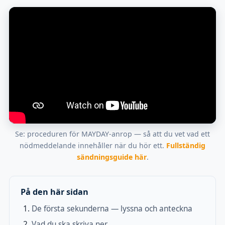
Se: proceduren för MAYDAY-anrop — så att du vet vad ett
nödmeddelande innehåller när du hör ett.
Fullständig
sändningsguide här
.
På den här sidan
De första sekunderna — lyssna och anteckna
Vad du ska skriva ner