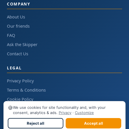
COMPANY
About Us
Our friends
FAQ
Ask the Skipper
Contact Us
LEGAL
Privacy Policy
Terms & Conditions
Cookie Policy
🍪
We use cookies for site functionality and, with your
consent, analytics & ads.
Privacy
·
Customize
© 2008 – 2026
SkipperCheck.net
Reject all
Accept all
Provided by NAUTICA SIA · Reg.No. 40103191687