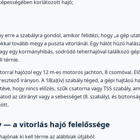
épességében korlátozott hajó;
y erre a szabályra gondol, amikor felidézi, hogy „a gép utat
kkal tovább megy a puszta vitorlánál. Egy hálót húzó halás
vagy egy kormányhibás, sodródó teherhajóval találkozó gépi
l térnie.
orral hajózol egy 12 m-es motoros jachton, 8 csomóval. El
resztező irányon. A 18(a)(iv) szabály téged, a gépi hajtású ha
téve, hogy nincs előzés, szűk csatorna vagy TSS szabály, ame
tod az útirányt vagy a sebességet (8. szabály), és biztons
ött.
y — a vitorlás hajó felelőssége
hajónak ki kell térnie az alábbiak útjából: