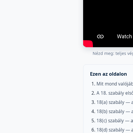
Nézd meg: teljes v
Ezen az oldalon
Mit mond valójáb
A 18. szabály els
18(a) szabály — a
18(b) szabály — a
18(c) szabály — a
18(d) szabály — 