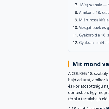
18(e) szabály — 
Amikor a 18. sza
Miért rossz kifej
Vizsgatippek és 
Gyakorold a 18. 
Gyakran ismételt
Mit mond val
A COLREG 18. szabály
hajó ad utat, amikor 
és korlátozottságú ha
döntésben. Egy megrako
térni a tartályhajó elől
A 18. szabály egy
első