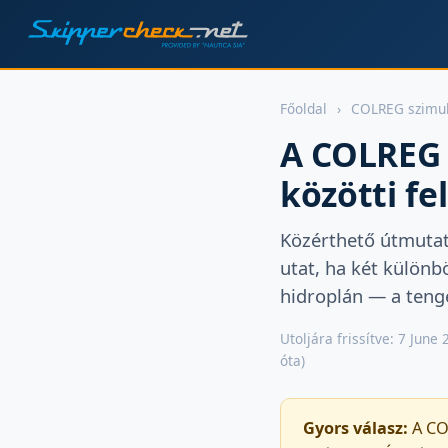
Főoldal
›
COLREG szimul
A COLREG 
közötti fe
Közérthető útmutat
utat, ha két különb
hidroplán — a tenge
Utoljára frissítve: 7 June 
óta)
Gyors válasz:
A COL