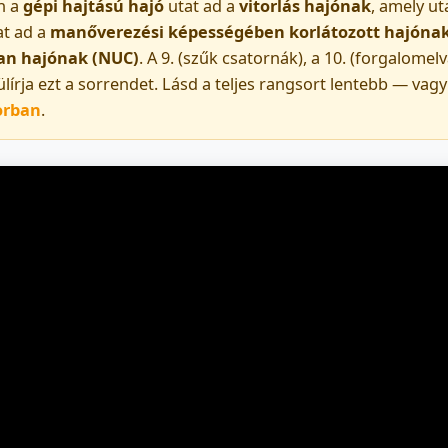
an a
gépi hajtású hajó
utat ad a
vitorlás hajónak
, amely ut
at ad a
manőverezési képességében korlátozott hajóna
an hajónak (NUC)
. A 9. (szűk csatornák), a 10. (forgalomelv
lülírja ezt a sorrendet. Lásd a teljes rangsort lentebb — vag
orban
.