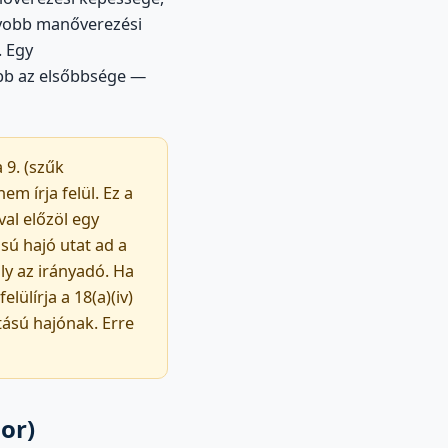
gyobb manőverezési
. Egy
bb az elsőbbsége —
 9. (szűk
em írja felül. Ez a
al előzöl egy
ású hajó utat ad a
ly az irányadó. Ha
elülírja a 18(a)(iv)
jtású hajónak. Erre
or)