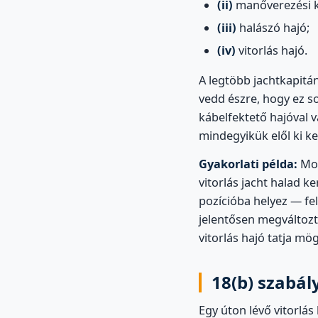
(ii)
manőverezési k
(iii)
halászó hajó;
(iv)
vitorlás hajó.
A legtöbb jachtkapitán
vedd észre, hogy ez so
kábelfektető hajóval 
mindegyikük elől ki kel
Gyakorlati példa:
Mot
vitorlás jacht halad ke
pozícióba helyez — fel
jelentősen megváltozta
vitorlás hajó tatja mög
18(b) szabál
Egy úton lévő vitorlás 