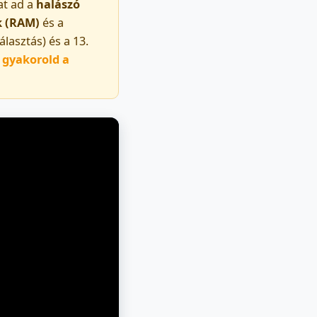
at ad a
halászó
k (RAM)
és a
álasztás) és a 13.
y
gyakorold a