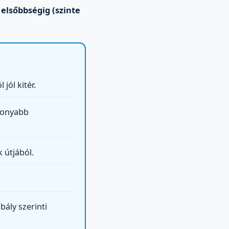
elsőbbségig (szinte
jól kitér.
sonyabb
 útjából.
bály szerinti