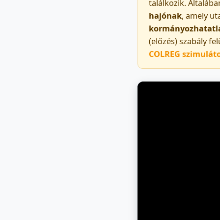
találkozik. Általáb
hajónak
, amely ut
kormányozhatatl
(előzés) szabály fe
COLREG szimulát