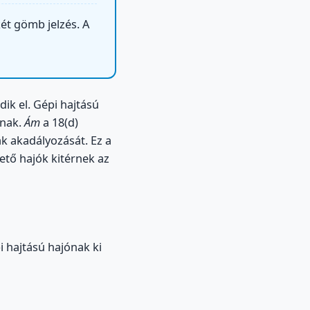
két gömb jelzés. A
dik el. Gépi hajtású
knak.
Ám
a 18(d)
k akadályozását. Ez a
ető hajók kitérnek az
i hajtású hajónak ki