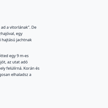
 ad a vitorlának”. De
zhajóval, egy
 hajtású jachtnak
őtted egy 9 m-es
jót, az utat adó
ly felülírná. Korán és
ágosan elhaladsz a