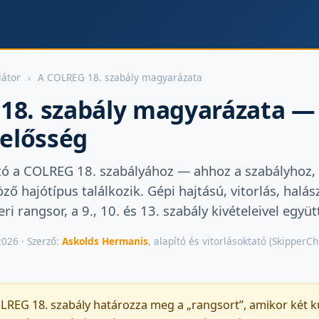
átor
›
A COLREG 18. szabály magyarázata
18. szabály magyarázata —
lelősség
ó a COLREG 18. szabályához — ahhoz a szabályhoz, a
öző hajótípus találkozik. Gépi hajtású, vitorlás, hal
ri rangsor, a 9., 10. és 13. szabály kivételeivel együ
2026 · Szerző:
Askolds Hermanis
, alapító és vitorlásoktató (SkipperC
REG 18. szabály határozza meg a „rangsort”, amikor két k