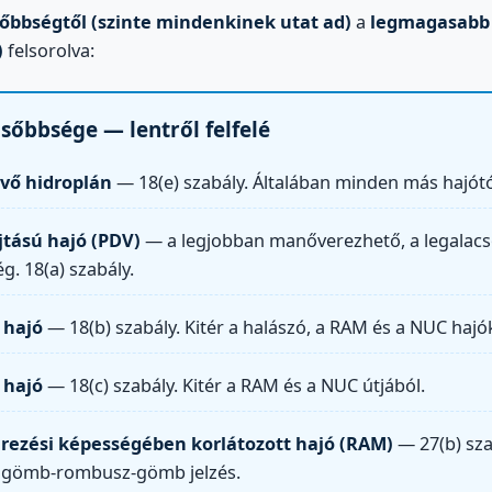
őbbségtől (szinte mindenkinek utat ad)
a
legmagasabb 
)
felsorolva:
lsőbbsége — lentről felfelé
évő hidroplán
— 18(e) szabály. Általában minden más hajótól 
jtású hajó (PDV)
— a legjobban manőverezhető, a legalac
g. 18(a) szabály.
 hajó
— 18(b) szabály. Kitér a halászó, a RAM és a NUC hajók
 hajó
— 18(c) szabály. Kitér a RAM és a NUC útjából.
ezési képességében korlátozott hajó (RAM)
— 27(b) sza
/ gömb-rombusz-gömb jelzés.