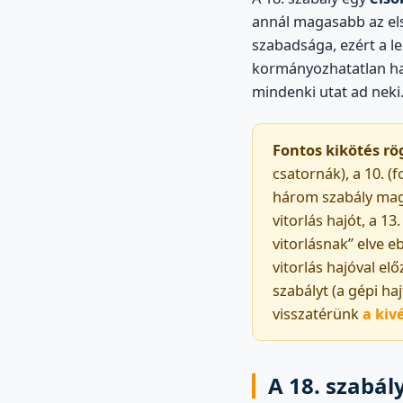
annál magasabb az el
szabadsága, ezért a l
kormányozhatatlan ha
mindenki utat ad neki
Fontos kikötés rö
csatornák), a 10. (
három szabály mag
vitorlás hajót, a 13
vitorlásnak” elve 
vitorlás hajóval elő
szabályt (a gépi ha
visszatérünk
a kiv
A 18. szabál