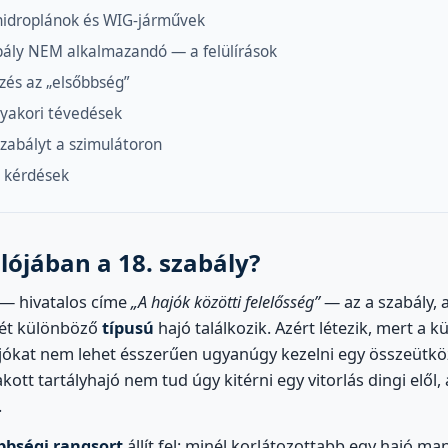
hidroplánok és WIG-járművek
bály NEM alkalmazandó — a felülírások
ezés az „elsőbbség”
gyakori tévedések
szabályt a szimulátoron
 kérdések
ójában a 18. szabály?
 — hivatalos címe
„A hajók közötti felelősség”
— az a szabály, 
két különböző
típusú
hajó találkozik. Azért létezik, mert a
jókat nem lehet ésszerűen ugyanúgy kezelni egy összeütköz
tt tartályhajó nem tud úgy kitérni egy vitorlás dingi elől, 
.
bbségi rangsort
állít fel: minél korlátozottabb egy hajó m