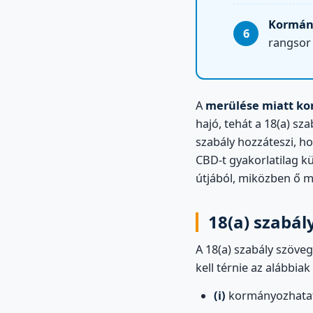
Kormány
rangsor 
A
merülése miatt kor
hajó, tehát a 18(a) sz
szabály hozzáteszi, h
CBD-t gyakorlatilag k
útjából, miközben ő 
18(a) szabál
A 18(a) szabály szöveg
kell térnie az alábbiak
(i)
kormányozhatat