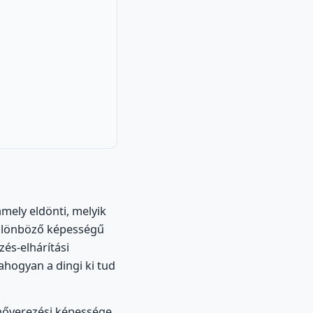
amely eldönti, melyik
 különböző képességű
és-elhárítási
ahogyan a dingi ki tud
anőverezési képessége,