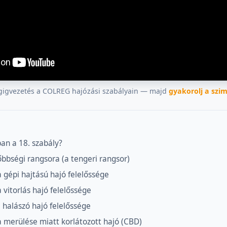
égigvezetés a COLREG hajózási szabályain — majd
gyakorolj a szi
an a 18. szabály?
őbbségi rangsora (a tengeri rangsor)
 gépi hajtású hajó felelőssége
 vitorlás hajó felelőssége
 halászó hajó felelőssége
a merülése miatt korlátozott hajó (CBD)