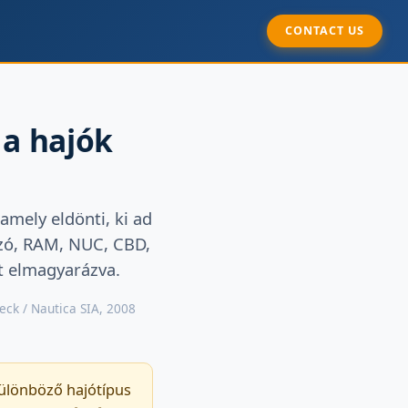
CONTACT US
 a hajók
mely eldönti, ki ad
ászó, RAM, NUC, CBD,
tt elmagyarázva.
heck / Nautica SIA, 2008
ülönböző hajótípus