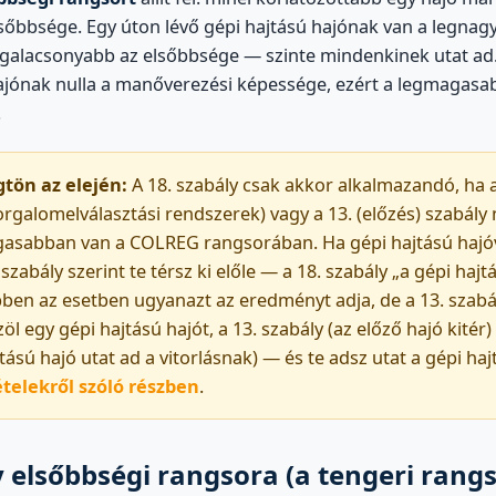
sőbbsége. Egy úton lévő gépi hajtású hajónak van a legna
egalacsonyabb az elsőbbsége — szinte mindenkinek utat ad
jónak nulla a manőverezési képessége, ezért a legmagasa
.
gtön az elején:
A 18. szabály csak akkor alkalmazandó, ha a
forgalomelválasztási rendszerek) vagy a 13. (előzés) szabály n
asabban van a COLREG rangsorában. Ha gépi hajtású hajóv
. szabály szerint te térsz ki előle — a 18. szabály „a gépi hajt
ebben az esetben ugyanazt az eredményt adja, de a 13. szabá
zöl egy gépi hajtású hajót, a 13. szabály (az előző hajó kitér) f
jtású hajó utat ad a vitorlásnak) — és te adsz utat a gépi ha
ételekről szóló részben
.
y elsőbbségi rangsora (a tengeri rangs