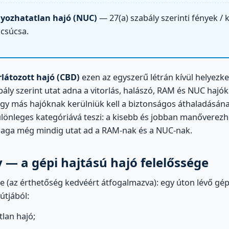
ozhatatlan hajó (NUC)
— 27(a) szabály szerinti fények / 
csúcsa.
látozott hajó (CBD)
ezen az egyszerű létrán kívül helyezke
abály szerint utat adna a vitorlás, halászó, RAM és NUC hajó
ogy más hajóknak kerülniük kell a biztonságos áthaladásána
ülönleges kategóriává teszi: a kisebb és jobban manőverezh
maga még mindig utat ad a RAM-nak és a NUC-nak.
y — a gépi hajtású hajó felelőssége
e (az érthetőség kedvéért átfogalmazva): egy úton lévő gép
 útjából:
lan hajó;